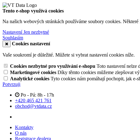
Tento e-shop využívá cookies
Na našich webových stránkách používáme soubory cookies. Některé z n
Nastavení
Jen nezbytné
Souhlasím
Cookies nastavení
Vaše soukromí je důležité. Můžete si vybrat nastavení cookies níže.
Cookies nezbytné pro využívání e-shopu
Toto nastavení nelze 
Marketingové cookies
Díky těmto cookies můžeme zlepšovat výko
Analytické cookies
Tyto cookies nám pomáhají pochopit, jak e-s
Potvrzuji
Po - Pá: 8h - 17h
+420 465 421 761
obchod@vtdata.cz
Kontakty
O nás
Registrace dealera