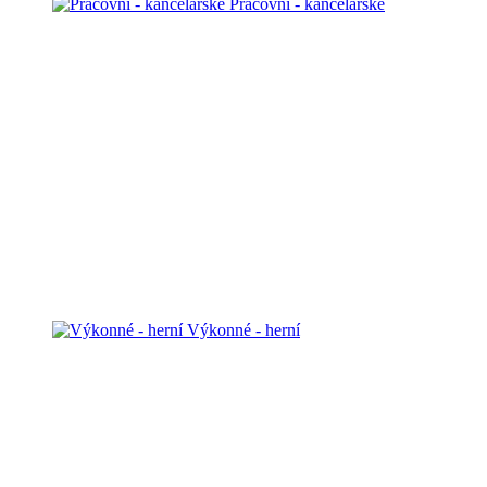
Pracovní - kancelářské
Výkonné - herní