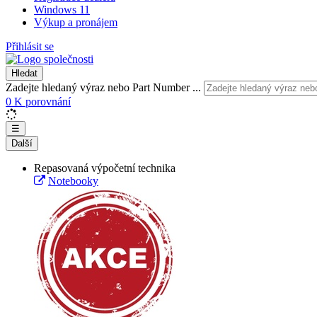
Windows 11
Výkup a pronájem
Přihlásit se
Hledat
Zadejte hledaný výraz nebo Part Number ...
0
K porovnání
☰
Další
Repasovaná výpočetní technika
Notebooky