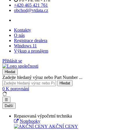
+420 465 421 761
obchod@vtdata.cz
Kontakty
O nás
Registrace dealera
Windows 11
Výkup a pronájem
Přihlásit se
Hledat
Zadejte hledaný výraz nebo Part Number ...
Hledat
0
K porovnání
☰
Další
Repasovaná výpočetní technika
Notebooky
AKČNÍ CENY