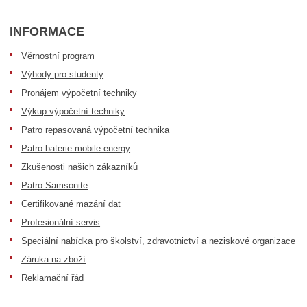
INFORMACE
Věrnostní program
Výhody pro studenty
Pronájem výpočetní techniky
Výkup výpočetní techniky
Patro repasovaná výpočetní technika
Patro baterie mobile energy
Zkušenosti našich zákazníků
Patro Samsonite
Certifikované mazání dat
Profesionální servis
Speciální nabídka pro školství, zdravotnictví a neziskové organizace
Záruka na zboží
Reklamační řád