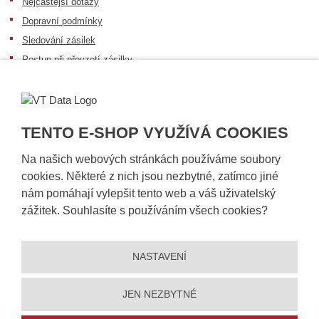
Nejčastější dotazy
Dopravní podmínky
Sledování zásilek
Postup při převzetí zásilky
Informace k dostupnosti zboží
Obecné informace
TENTO E-SHOP VYUŽÍVÁ COOKIES
Na našich webových stránkách používáme soubory
cookies. Některé z nich jsou nezbytné, zatímco jiné
nám pomáhají vylepšit tento web a váš uživatelský
zážitek. Souhlasíte s používáním všech cookies?
NASTAVENÍ
© 2026, VT DATA, a.s.
Prohlášení o přístupnosti
|
Ochrana osobních údajů
|
Mapa stránek
|
|
Nastavení cookies
JEN NEZBYTNÉ
Vytvořila
eBRÁNA