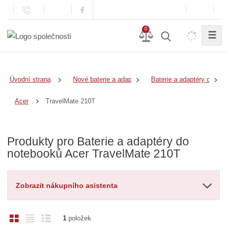
0
☰
Úvodní strana
Nové baterie a adaptéry
Baterie a adaptéry do no
TravelMate 210T
Acer
Produkty pro Baterie a adaptéry do
notebooků Acer TravelMate 210T
Zobrazit nákupního asistenta
O
T
Ř
1
položek