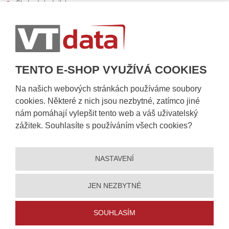
Sledování zásilek
Postup při převzetí zásilky
Informace k dostupnosti zboží
Obecné informace
TENTO E-SHOP VYUŽÍVÁ COOKIES
Na našich webových stránkách používáme soubory
cookies. Některé z nich jsou nezbytné, zatímco jiné
nám pomáhají vylepšit tento web a váš uživatelský
zážitek. Souhlasíte s používáním všech cookies?
NASTAVENÍ
© 2026, VT DATA, a.s.
Prohlášení o přístupnosti
|
Ochrana osobních údajů
|
Mapa stránek
|
|
Nastavení cookies
JEN NEZBYTNÉ
Vytvořila
eBRÁNA
SOUHLASÍM
5% slevu