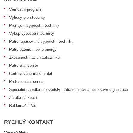
Věrnostní program
Výhody pro studenty
Pronájem výpočetní techniky
Výkup výpočetní techniky
Patro repasovaná výpočetní technika
Patro baterie mobile energy
Zkušenosti našich zákazníků
Patro Samsonite
Certifikované mazání dat
Profesionální servis
Speciální nabídka pro školství, zdravotnictví a neziskové organizace
Záruka na zboží
Reklamační řád
RYCHLÝ KONTAKT
Vysoké Mýto