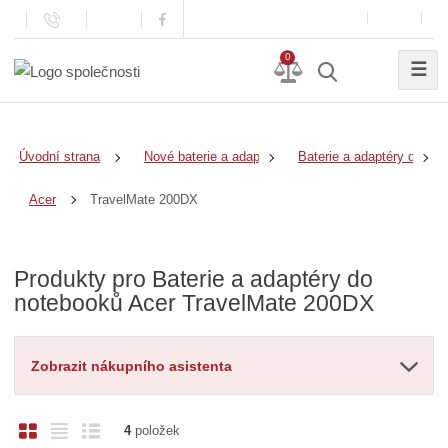
0
☰
Úvodní strana
Nové baterie a adaptéry
Baterie a adaptéry do no
TravelMate 200DX
Acer
Produkty pro Baterie a adaptéry do
notebooků Acer TravelMate 200DX
Zobrazit nákupního asistenta
O
T
Ř
4
položek