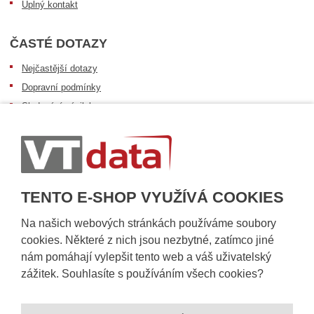
Úplný kontakt
ČASTÉ DOTAZY
Nejčastější dotazy
Dopravní podmínky
Sledování zásilek
Postup při převzetí zásilky
Informace k dostupnosti zboží
Obecné informace
TENTO E-SHOP VYUŽÍVÁ COOKIES
Na našich webových stránkách používáme soubory
cookies. Některé z nich jsou nezbytné, zatímco jiné
nám pomáhají vylepšit tento web a váš uživatelský
zážitek. Souhlasíte s používáním všech cookies?