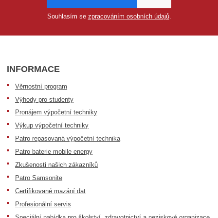
Souhlasím se
zpracováním osobních údajů
.
INFORMACE
Věrnostní program
Výhody pro studenty
Pronájem výpočetní techniky
Výkup výpočetní techniky
Patro repasovaná výpočetní technika
Patro baterie mobile energy
Zkušenosti našich zákazníků
Patro Samsonite
Certifikované mazání dat
Profesionální servis
Speciální nabídka pro školství, zdravotnictví a neziskové organizace