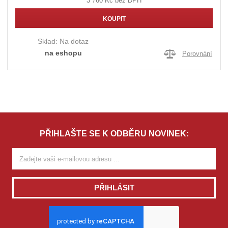
3 760 Kč bez DPH
KOUPIT
Sklad:
Na dotaz
na eshopu
Porovnání
PŘIHLAŠTE SE K ODBĚRU NOVINEK:
PŘIHLÁSIT