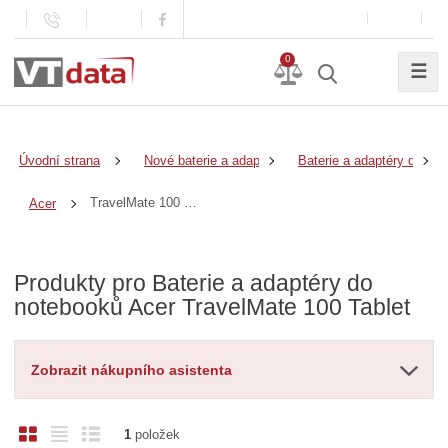
0
☰
Úvodní strana
Nové baterie a adaptéry
Baterie a adaptéry do no
TravelMate 100 Tablet
Acer
Produkty pro Baterie a adaptéry do
notebooků Acer TravelMate 100 Tablet
Zobrazit nákupního asistenta
O
T
Ř
1
položek