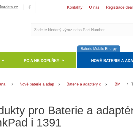
vtdata.cz
Kontakty
O nás
Registrace deal
Baterie Mobile Energy
PC A NB DOPLŇKY
NOVÉ BATERIE A AD
ana
Nové baterie a adaptéry
Baterie a adaptéry do notebooků
IBM
dukty pro Baterie a adapt
nkPad i 1391