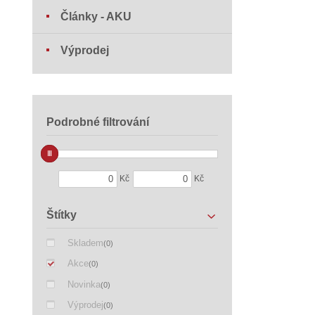
Články - AKU
Výprodej
Podrobné filtrování
Kč
Kč
Štítky
Skladem
(0)
Akce
(0)
Novinka
(0)
Výprodej
(0)