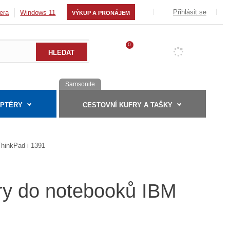
Přihlásit se
era
Windows 11
VÝKUP A PRONÁJEM
0
Samsonite
APTÉRY
CESTOVNÍ KUFRY A TAŠKY
ThinkPad i 1391
éry do notebooků IBM