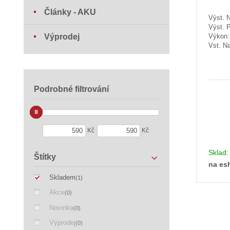
Články - AKU
Výst. N
Výst. 
Výprodej
Výkon
Vst. Na
Podrobné filtrování
Kč
Kč
Sklad
Štítky
na es
Skladem
(1)
Akce
(0)
Novinka
(0)
Výprodej
(0)