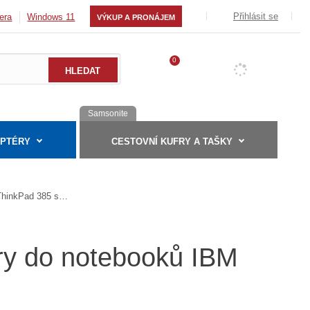
Přihlásit se
era
Windows 11
VÝKUP A PRONÁJEM
0
Samsonite
APTÉRY
CESTOVNÍ KUFRY A TAŠKY
ThinkPad 385 series
éry do notebooků IBM