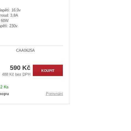
apětí: 16,0v
Proud: 3,8A
: 60W
pětí: 230v
CAA0625A
590 Kč
KOUPIT
488 Kč bez DPH
:
2 Ks
hopu
Porovnání