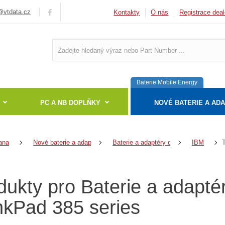
vtdata.cz
Kontakty
O nás
Registrace deal
Baterie Mobile Energy
PC A NB DOPLŇKY
NOVÉ BATERIE A AD
ana
Nové baterie a adaptéry
Baterie a adaptéry do notebooků
IBM
dukty pro Baterie a adapt
nkPad 385 series