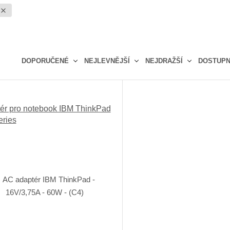
DOPORUČENÉ
NEJLEVNĚJŠÍ
NEJDRAŽŠÍ
DOSTUP
Ř
a
z
ér pro notebook IBM ThinkPad
e
eries
n
í
p
r
o
d
u
k
t
ů