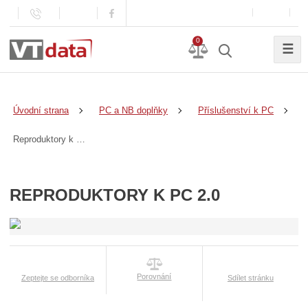
0
☰
Úvodní strana
PC a NB doplňky
Příslušenství k PC
Reproduktory k PC 2.0
REPRODUKTORY K PC 2.0
Porovnání
Zeptejte se odborníka
Sdílet stránku