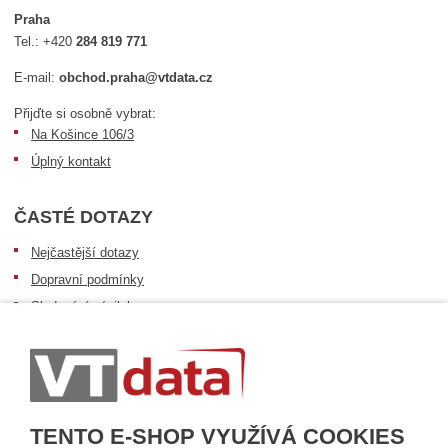
Praha
Tel.:
+420
284 819 771
E-mail:
obchod.praha@vtdata.cz
Přijďte si osobně vybrat:
Na Košince 106/3
Úplný kontakt
ČASTÉ DOTAZY
Nejčastější dotazy
Dopravní podmínky
Sledování zásilek
Postup při převzetí zásilky
Informace k dostupnosti zboží
Obecné informace
TENTO E-SHOP VYUŽÍVÁ COOKIES