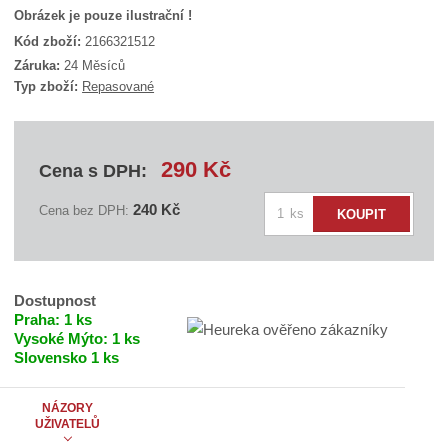
Obrázek je pouze ilustrační !
Kód zboží:
2166321512
K
Záruka:
24 Měsíců
ó
Typ zboží:
Repasované
d
d
o
d
a
290 Kč
Cena s DPH:
v
a
Z
t
240 Kč
Cena bez DPH:
ks
KOUPIT
e
m
l
ě
e
n
:
P
i
Dostupnost
C
t
Praha:
1 ks
R
e
Vysoké Mýto:
1 ks
p
p
Slovensko
1 ks
o
r
č
o
2
e
NÁZORY
.
UŽIVATELŮ
t
0