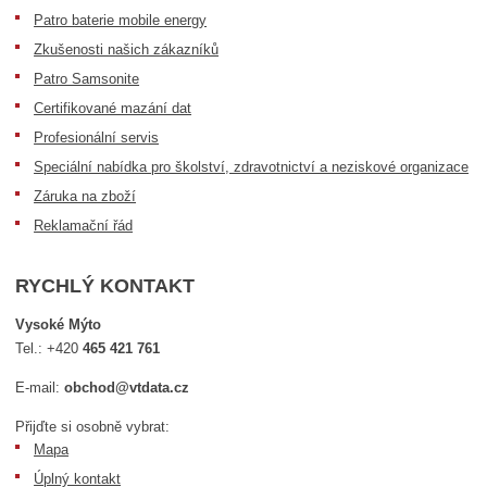
Patro baterie mobile energy
Zkušenosti našich zákazníků
Patro Samsonite
Certifikované mazání dat
Profesionální servis
Speciální nabídka pro školství, zdravotnictví a neziskové organizace
Záruka na zboží
Reklamační řád
RYCHLÝ KONTAKT
Vysoké Mýto
Tel.:
+420
465 421 761
E-mail:
obchod@vtdata.cz
Přijďte si osobně vybrat:
Mapa
Úplný kontakt