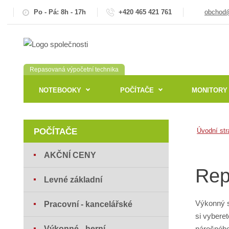
Po - Pá: 8h - 17h
+420 465 421 761
obchod@
Repasovaná výpočetní technika
NOTEBOOKY
POČÍTAČE
MONITORY
POČÍTAČE
Úvodní str
AKČNÍ CENY
Rep
Levné základní
Výkonný s
Pracovní - kancelářské
si vybere
Výkonné - herní
náročného