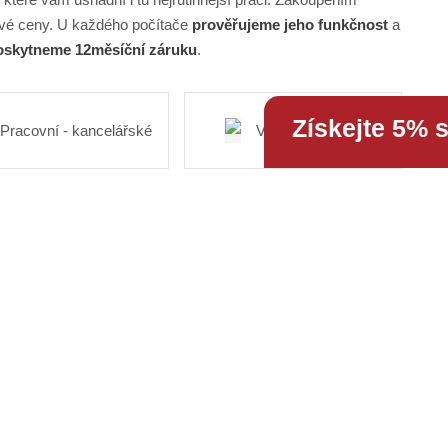
vé ceny. U každého počítače
prověřujeme jeho funkčnost
a
skytneme 12měsíční záruku
.
Získejte 5% 
Pracovní - kancelářské
Výkonné - herní