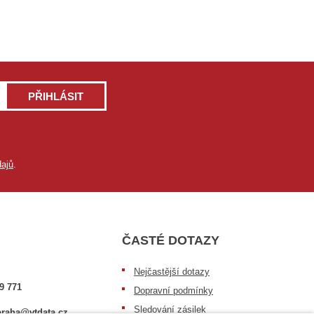
PŘIHLÁSIT
ajů
.
ČASTÉ DOTAZY
Nejčastější dotazy
9 771
Dopravní podmínky
Sledování zásilek
raha@vtdata.cz