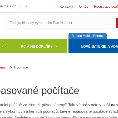
vtdata.cz
Kontakty
O nás
Registrace deal
Baterie Mobile Energy
PC A NB DOPLŇKY
NOVÉ BATERIE A AD
Počítače
ana
asované počítače
tolní počítač za zlomek původní ceny? Takové naleznete v naší
nab
te z
výkonných a herních počítačů
.
Levné repasované počítače
zvlád
 studia. Spolehnout se můžete i na
kancelářské a pracovní počítače