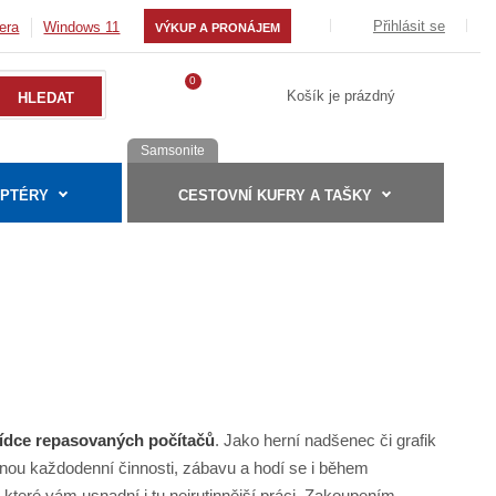
Přihlásit se
era
Windows 11
VÝKUP A PRONÁJEM
0
Košík je prázdný
Samsonite
APTÉRY
CESTOVNÍ KUFRY A TAŠKY
ídce repasovaných počítačů
. Jako herní nadšenec či grafik
nou každodenní činnosti, zábavu a hodí se i během
, které vám usnadní i tu nejrutinnější práci. Zakoupením