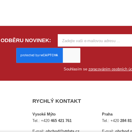
 ODBĚRU NOVINEK:
Souhlasím se
zpracováním osobních úd
RYCHLÝ KONTAKT
Vysoké Mýto
Praha
Tel.:
+420
465 421 761
Tel.:
+420
284 81
E-mail:
obchod@vtdata.cz
E-mail:
obchod.p