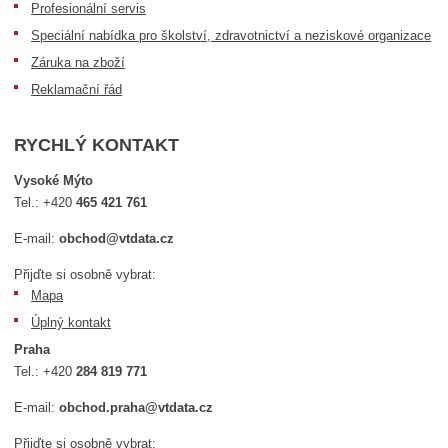
Profesionální servis
Speciální nabídka pro školství, zdravotnictví a neziskové organizace
Záruka na zboží
Reklamační řád
RYCHLÝ KONTAKT
Vysoké Mýto
Tel.:
+420
465 421 761
E-mail:
obchod@vtdata.cz
Přijďte si osobně vybrat:
Mapa
Úplný kontakt
Praha
Tel.:
+420
284 819 771
E-mail:
obchod.praha@vtdata.cz
Přijďte si osobně vybrat: