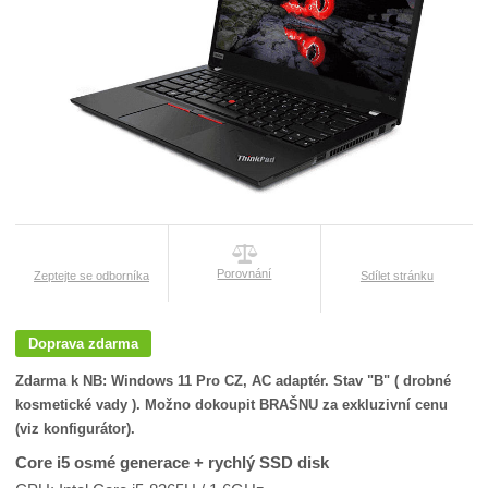
Porovnání
Zeptejte se odborníka
Sdílet stránku
Doprava zdarma
Zdarma k NB: Windows 11 Pro CZ, AC adaptér. Stav "B" ( drobné
kosmetické vady ). Možno dokoupit BRAŠNU za exkluzivní cenu
(viz konfigurátor).
Core i5 osmé generace + rychlý SSD disk