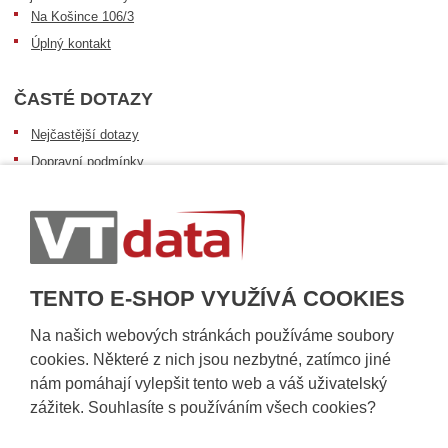
Na Košince 106/3
Úplný kontakt
ČASTÉ DOTAZY
Nejčastější dotazy
Dopravní podmínky
Sledování zásilek
Postup při převzetí zásilky
Informace k dostupnosti zboží
Obecné informace
TENTO E-SHOP VYUŽÍVÁ COOKIES
Na našich webových stránkách používáme soubory
cookies. Některé z nich jsou nezbytné, zatímco jiné
nám pomáhají vylepšit tento web a váš uživatelský
zážitek. Souhlasíte s používáním všech cookies?