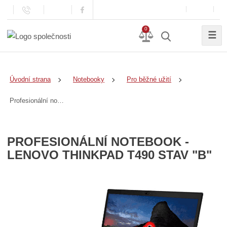
0
☰
Úvodní strana
Notebooky
Pro běžné užití
Profesionální notebook - Lenovo ThinkPad T490 stav "B"
PROFESIONÁLNÍ NOTEBOOK -
LENOVO THINKPAD T490 STAV "B"