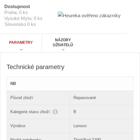
E
t
L
Dostupnost
e
p
Praha:
0 ks
n
o
Vysoké Mýto:
0 ks
T
Slovensko
0 ks
č
4
9
e
0
t
NÁZORY
C
PARAMETRY
UŽIVATELŮ
i
5
/
1
,
Technické parametry
6
/
1
NB
6
/
B
Původ zboží
Repasované
Kategorie stavu zboží
B
Výrobce
Lenovo
Model notebooku
ThinkPad T490