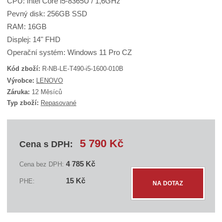
CPU: Intel Core i5-8365U / 1,6GHz
Pevný disk: 256GB SSD
RAM: 16GB
Displej: 14" FHD
Operační systém: Windows 11 Pro CZ
Kód zboží:
R-NB-LE-T490-i5-1600-010B
K
Výrobce:
LENOVO
ó
Záruka:
12 Měsíců
d
Typ zboží:
Repasované
d
o
d
a
v
5 790 Kč
Cena s DPH:
a
t
e
4 785 Kč
Cena bez DPH:
l
Z
e
Ks
15 Kč
PHE:
:
NA DOTAZ
m
S
ě
E
n
C
L
i