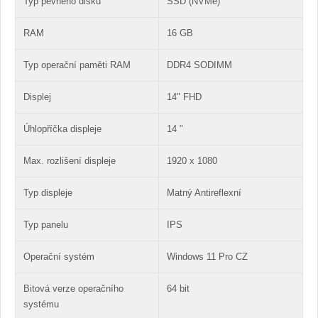
Typ pevného disku
SSD (NVMe)
RAM
16 GB
Typ operační paměti RAM
DDR4 SODIMM
Displej
14" FHD
Úhlopříčka displeje
14 "
Max. rozlišení displeje
1920 x 1080
Typ displeje
Matný Antireflexní
Typ panelu
IPS
Operační systém
Windows 11 Pro CZ
Bitová verze operačního
64 bit
systému