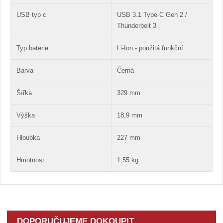
USB typ c
USB 3.1 Type-C Gen 2 /
Thunderbolt 3
Typ baterie
Li-Ion - použitá funkční
Barva
Černá
Šířka
329 mm
Výška
18,9 mm
Hloubka
227 mm
Hmotnost
1,55 kg
DOPORUČUJEME DOKOUPIT