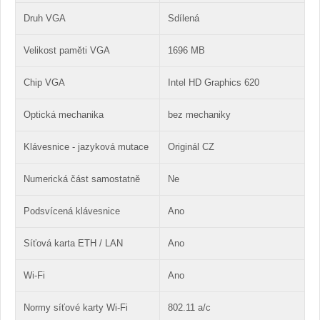
Druh VGA
Sdílená
Velikost paměti VGA
1696 MB
Chip VGA
Intel HD Graphics 620
Optická mechanika
bez mechaniky
Klávesnice - jazyková mutace
Originál CZ
Numerická část samostatně
Ne
Podsvícená klávesnice
Ano
Síťová karta ETH / LAN
Ano
Wi-Fi
Ano
Normy síťové karty Wi-Fi
802.11 a/c