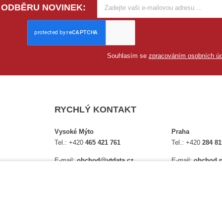
 ODBĚRU NOVINEK:
Souhlasím se
zpracováním osobních úd
RYCHLÝ KONTAKT
Vysoké Mýto
Praha
Tel.:
+420
465 421 761
Tel.:
+420
284 81
E-mail:
obchod@vtdata.cz
E-mail:
obchod.p
lství,
Přijďte si osobně vybrat:
Přijďte si osobně
é
Mapa
Na Košince 10
Úplný kontakt
Úplný kontakt