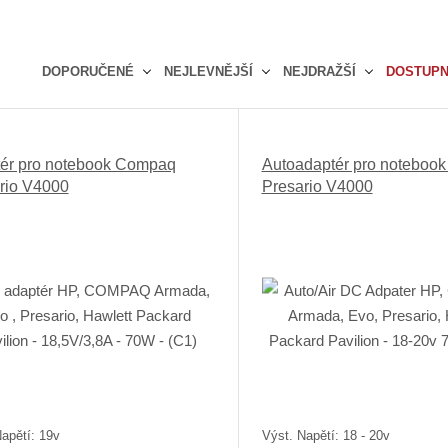
DOPORUČENÉ
NEJLEVNĚJŠÍ
NEJDRAŽŠÍ
DOSTUP
Ř
a
z
ér pro notebook Compaq
Autoadaptér pro noteboo
e
rio V4000
Presario V4000
n
í
p
r
o
d
u
k
t
ů
apětí: 19v
Výst. Napětí: 18 - 20v