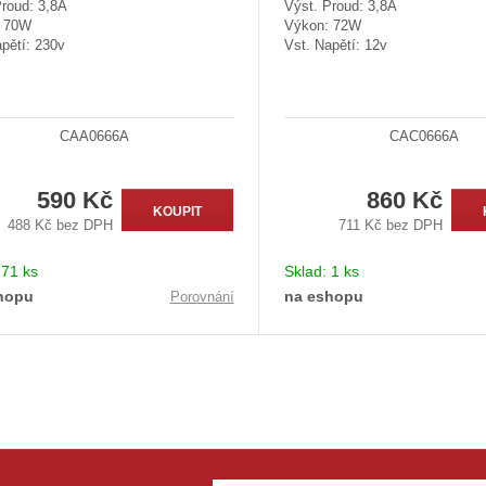
Proud: 3,8A
Výst. Proud: 3,8A
: 70W
Výkon: 72W
pětí: 230v
Vst. Napětí: 12v
CAA0666A
CAC0666A
590 Kč
860 Kč
KOUPIT
488 Kč bez DPH
711 Kč bez DPH
:
71 ks
Sklad:
1 ks
hopu
na eshopu
Porovnání