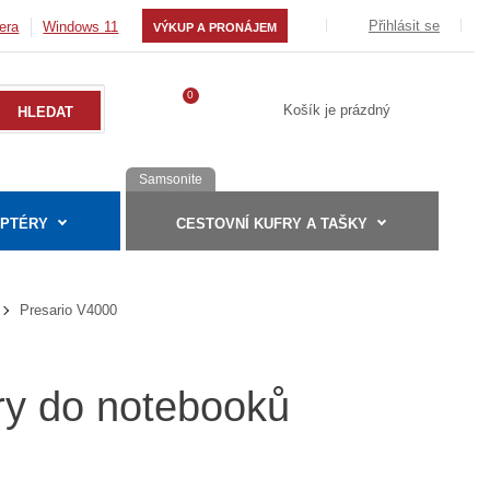
Přihlásit se
era
Windows 11
VÝKUP A PRONÁJEM
0
Košík je prázdný
Samsonite
APTÉRY
CESTOVNÍ KUFRY A TAŠKY
Presario V4000
ry do notebooků