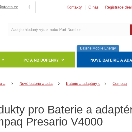
vtdata.cz
Kontakty
O nás
Registrace deal
Baterie Mobile Energy
PC A NB DOPLŇKY
NOVÉ BATERIE A AD
ana
Nové baterie a adaptéry
Baterie a adaptéry do notebooků
Compaq
dukty pro Baterie a adapté
paq Presario V4000