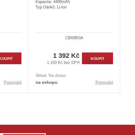
Kapacita: 4400mAh
Typ článků: Li-Ion
CBI0953A
1 392 Kč
KOUPIT
KOUPIT
1 150 Kč bez DPH
Sklad:
Na dotaz
na eshopu
Porovnání
Porovnání