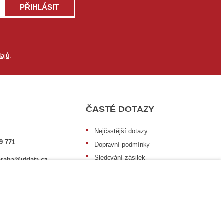
PŘIHLÁSIT
ajů
.
ČASTÉ DOTAZY
Nejčastější dotazy
9 771
Dopravní podmínky
Sledování zásilek
raha@vtdata.cz
Postup při převzetí zásilky
 vybrat:
Informace k dostupnosti zboží
6/3
Obecné informace