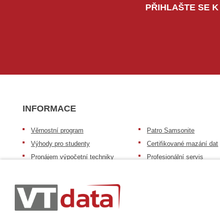
PŘIHLAŠTE SE K
INFORMACE
Věrnostní program
Patro Samsonite
Výhody pro studenty
Certifikované mazání dat
Pronájem výpočetní techniky
Profesionální servis
Výkup výpočetní techniky
Speciální nabídka pro ško
zdravotnictví a neziskov
Patro repasovaná výpočetní
organizace
technika
Záruka na zboží
Patro baterie mobile energy
Reklamační řád