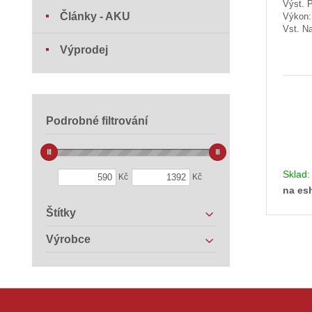
Výst. 
Články - AKU
Výkon
Vst. Na
Výprodej
Podrobné filtrování
Sklad
Kč
Kč
na es
Štítky
Výrobce