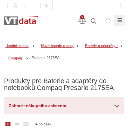
0
☰
Úvodní strana
Nové baterie a adaptéry
Baterie a adaptéry do no
Presario 2175EA
Compaq
Produkty pro Baterie a adaptéry do
notebooků Compaq Presario 2175EA
Zobrazit nákupního asistenta
O
T
Ř
4
položek