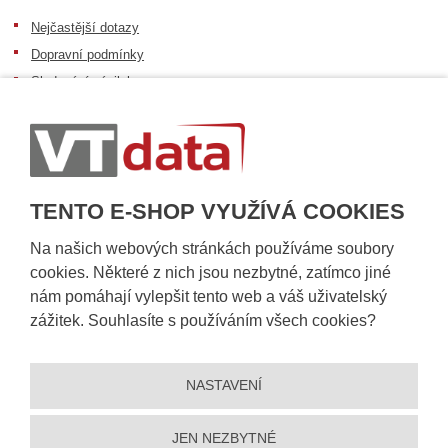
Nejčastější dotazy
Dopravní podmínky
Sledování zásilek
Postup při převzetí zásilky
Informace k dostupnosti zboží
Obecné informace
TENTO E-SHOP VYUŽÍVÁ COOKIES
Na našich webových stránkách používáme soubory
cookies. Některé z nich jsou nezbytné, zatímco jiné
nám pomáhají vylepšit tento web a váš uživatelský
zážitek. Souhlasíte s používáním všech cookies?
NASTAVENÍ
© 2026, VT DATA, a.s.
Prohlášení o přístupnosti
|
Ochrana osobních údajů
|
Mapa stránek
|
|
Nastavení cookies
JEN NEZBYTNÉ