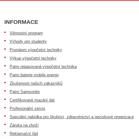
INFORMACE
Věrnostní program
Výhody pro studenty
Pronájem výpočetní techniky
Výkup výpočetní techniky
Patro repasovaná výpočetní technika
Patro baterie mobile energy
Zkušenosti našich zákazníků
Patro Samsonite
Certifikované mazání dat
Profesionální servis
Speciální nabídka pro školství, zdravotnictví a neziskové organizace
Záruka na zboží
Reklamační řád