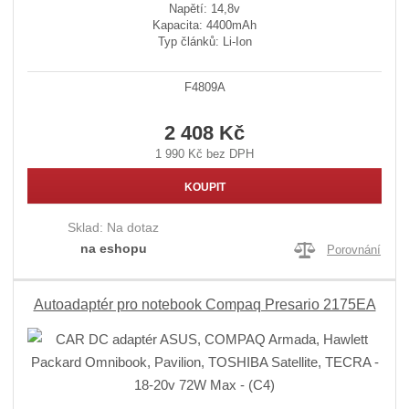
Napětí: 14,8v
Kapacita: 4400mAh
Typ článků: Li-Ion
F4809A
2 408 Kč
1 990 Kč bez DPH
KOUPIT
Sklad:
Na dotaz
na eshopu
Porovnání
Autoadaptér pro notebook Compaq Presario 2175EA