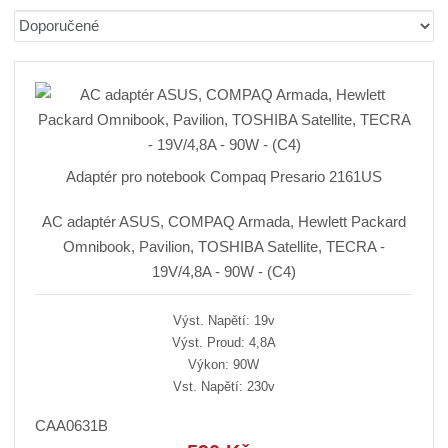
b
a
á
Ř
r
b
d
a
á
u
k
z
z
l
o
e
n
k
k
v
í
o
o
ý
p
v
v
v
r
Adaptér pro notebook Compaq Presario 2161US
ý
ý
ý
o
v
v
p
d
AC adaptér ASUS, COMPAQ Armada, Hewlett Packard
ý
ý
i
u
Omnibook, Pavilion, TOSHIBA Satellite, TECRA -
p
p
s
k
19V/4,8A - 90W - (C4)
i
i
t
ů
s
s
Výst. Napětí: 19v
Výst. Proud: 4,8A
Výkon: 90W
Vst. Napětí: 230v
CAA0631B