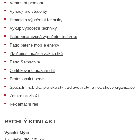
Věrnostní program
Výhody pro studenty
Pronájem výpočetní techniky
Výkup výpočetní techniky
Patro repasovaná výpočetní technika
Patro baterie mobile energy
Zkušenosti našich zákazníků
Patro Samsonite
Certifikované mazání dat
Profesionální servis
Speciální nabídka pro školství, zdravotnictví a neziskové organizace
Záruka na zboží
Reklamační řád
RYCHLÝ KONTAKT
Vysoké Mýto
Tel.:
+420
465 421 761