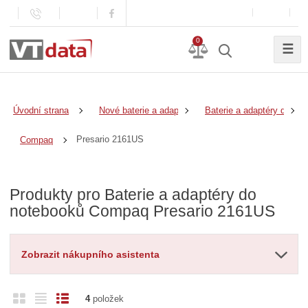
0
☰
Úvodní strana
Nové baterie a adaptéry
Baterie a adaptéry do no
Presario 2161US
Compaq
Produkty pro Baterie a adaptéry do
notebooků Compaq Presario 2161US
Zobrazit nákupního asistenta
O
T
Ř
4
položek