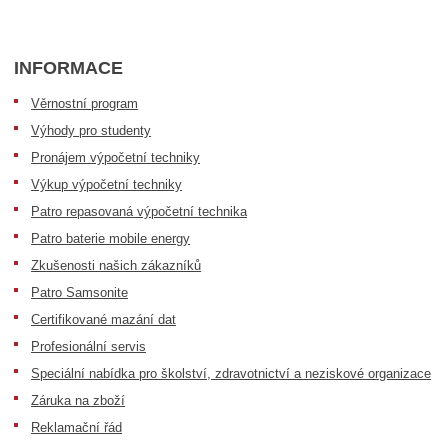
INFORMACE
Věrnostní program
Výhody pro studenty
Pronájem výpočetní techniky
Výkup výpočetní techniky
Patro repasovaná výpočetní technika
Patro baterie mobile energy
Zkušenosti našich zákazníků
Patro Samsonite
Certifikované mazání dat
Profesionální servis
Speciální nabídka pro školství, zdravotnictví a neziskové organizace
Záruka na zboží
Reklamační řád