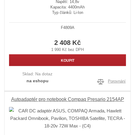
Napětí: 14,8v
Kapacita: 4400mAh
Typ článků: Li-Ion
F4809A
2 408 Kč
1 990 Kč bez DPH
KOUPIT
Sklad:
Na dotaz
na eshopu
Porovnání
Autoadaptér pro notebook Compaq Presario 2154AP