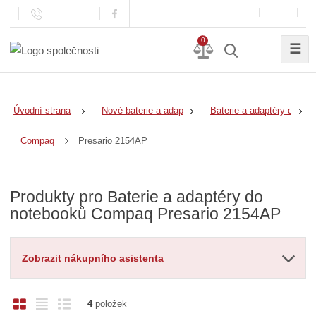
0
☰
Úvodní strana
Nové baterie a adaptéry
Baterie a adaptéry do no
Presario 2154AP
Compaq
Produkty pro Baterie a adaptéry do
notebooků Compaq Presario 2154AP
Zobrazit nákupního asistenta
O
T
Ř
4
položek