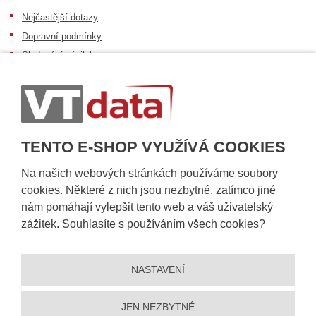
Nejčastější dotazy
Dopravní podmínky
Sledování zásilek
Postup při převzetí zásilky
Informace k dostupnosti zboží
Obecné informace
TENTO E-SHOP VYUŽÍVÁ COOKIES
Na našich webových stránkách používáme soubory
cookies. Některé z nich jsou nezbytné, zatímco jiné
nám pomáhají vylepšit tento web a váš uživatelský
zážitek. Souhlasíte s používáním všech cookies?
NASTAVENÍ
© 2026, VT DATA, a.s.
Prohlášení o přístupnosti
|
Ochrana osobních údajů
|
Mapa stránek
|
|
Nastavení cookies
JEN NEZBYTNÉ