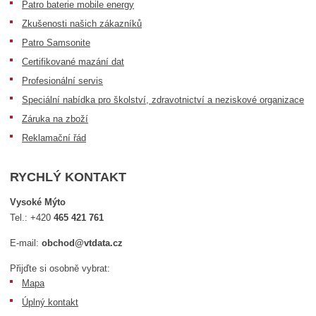
Patro baterie mobile energy
Zkušenosti našich zákazníků
Patro Samsonite
Certifikované mazání dat
Profesionální servis
Speciální nabídka pro školství, zdravotnictví a neziskové organizace
Záruka na zboží
Reklamační řád
RYCHLÝ KONTAKT
Vysoké Mýto
Tel.:
+420
465 421 761
E-mail:
obchod@vtdata.cz
Přijďte si osobně vybrat:
Mapa
Úplný kontakt