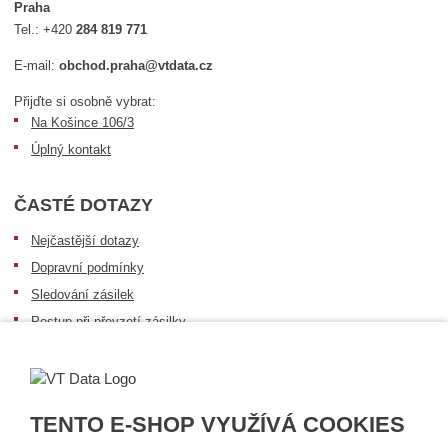
Praha
Tel.:
+420
284 819 771
E-mail:
obchod.praha@vtdata.cz
Přijďte si osobně vybrat:
Na Košince 106/3
Úplný kontakt
ČASTÉ DOTAZY
Nejčastější dotazy
Dopravní podmínky
Sledování zásilek
Postup při převzetí zásilky
Informace k dostupnosti zboží
Obecné informace
TENTO E-SHOP VYUŽÍVÁ COOKIES