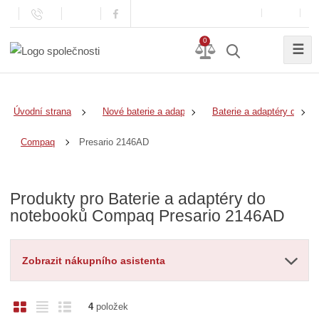
0
☰
Úvodní strana
Nové baterie a adaptéry
Baterie a adaptéry do no
Presario 2146AD
Compaq
Produkty pro Baterie a adaptéry do
notebooků Compaq Presario 2146AD
Zobrazit nákupního asistenta
O
T
Ř
4
položek