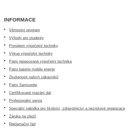
INFORMACE
Věrnostní program
Výhody pro studenty
Pronájem výpočetní techniky
Výkup výpočetní techniky
Patro repasovaná výpočetní technika
Patro baterie mobile energy
Zkušenosti našich zákazníků
Patro Samsonite
Certifikované mazání dat
Profesionální servis
Speciální nabídka pro školství, zdravotnictví a neziskové organizace
Záruka na zboží
Reklamační řád