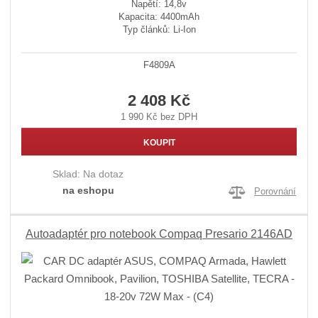
Napětí: 14,8v
Kapacita: 4400mAh
Typ článků: Li-Ion
F4809A
2 408 Kč
1 990 Kč bez DPH
KOUPIT
Sklad:
Na dotaz
na eshopu
Porovnání
Autoadaptér pro notebook Compaq Presario 2146AD