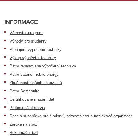
INFORMACE
Věrnostní program
Výhody pro studenty
Pronájem výpočetní techniky
Výkup výpočetní techniky
Patro repasovaná výpočetní technika
Patro baterie mobile energy
Zkušenosti našich zákazníků
Patro Samsonite
Certifikované mazání dat
Profesionální servis
Speciální nabídka pro školství, zdravotnictví a neziskové organizace
Záruka na zboží
Reklamační řád