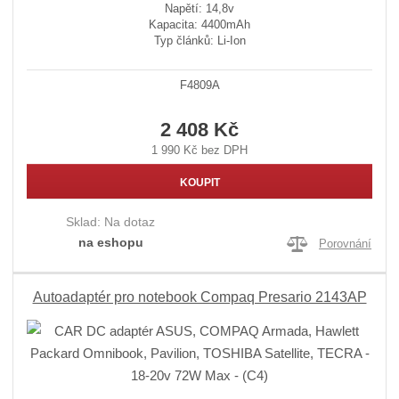
Napětí: 14,8v
Kapacita: 4400mAh
Typ článků: Li-Ion
F4809A
2 408 Kč
1 990 Kč bez DPH
KOUPIT
Sklad:
Na dotaz
na eshopu
Porovnání
Autoadaptér pro notebook Compaq Presario 2143AP