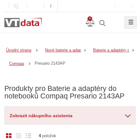
0
☰
Úvodní strana
Nové baterie a adaptéry
Baterie a adaptéry do no
Presario 2143AP
Compaq
Produkty pro Baterie a adaptéry do
notebooků Compaq Presario 2143AP
Zobrazit nákupního asistenta
O
T
Ř
4
položek