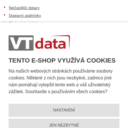
Nejčastější dotazy
Dopravní podmínky
Sledování zásilek
Postup při převzetí zásilky
Informace k dostupnosti zboží
Obecné informace
TENTO E-SHOP VYUŽÍVÁ COOKIES
Na našich webových stránkách používáme soubory
cookies. Některé z nich jsou nezbytné, zatímco jiné
nám pomáhají vylepšit tento web a váš uživatelský
zážitek. Souhlasíte s používáním všech cookies?
NASTAVENÍ
© 2026, VT DATA, a.s.
Prohlášení o přístupnosti
|
Ochrana osobních údajů
|
Mapa stránek
|
|
Nastavení cookies
JEN NEZBYTNÉ