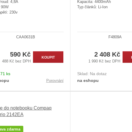
Proud: 4,8A
Kapacita: 4400mAh
: 90W
Typ článků: Li-Ion
pětí: 230v
CAA0631B
F4809A
590 Kč
2 408 Kč
KOUPIT
488 Kč bez DPH
1 990 Kč bez DPH
:
71 ks
Sklad:
Na dotaz
hopu
na eshopu
Porovnání
ie do notebooku Compaq
rio 2142EA
ava zdarma