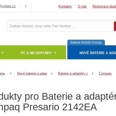
vtdata.cz
Kontakty
O nás
Registrace deal
Baterie Mobile Energy
PC A NB DOPLŇKY
NOVÉ BATERIE A AD
ana
Nové baterie a adaptéry
Baterie a adaptéry do notebooků
Compaq
dukty pro Baterie a adapté
paq Presario 2142EA