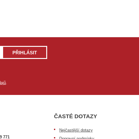
PŘIHLÁSIT
ajů
.
ČASTÉ DOTAZY
Nejčastější dotazy
9 771
Dopravní podmínky