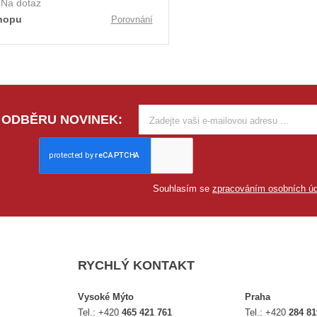
:
Na dotaz
hopu
Porovnání
 ODBĚRU NOVINEK:
Souhlasím se
zpracováním osobních úd
RYCHLÝ KONTAKT
Vysoké Mýto
Praha
Tel.:
+420
465 421 761
Tel.:
+420
284 81