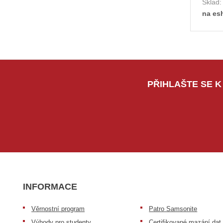
Sklad
na es
PŘIHLAŠTE SE K
INFORMACE
Věrnostní program
Patro Samsonite
Výhody pro studenty
Certifikované mazání dat