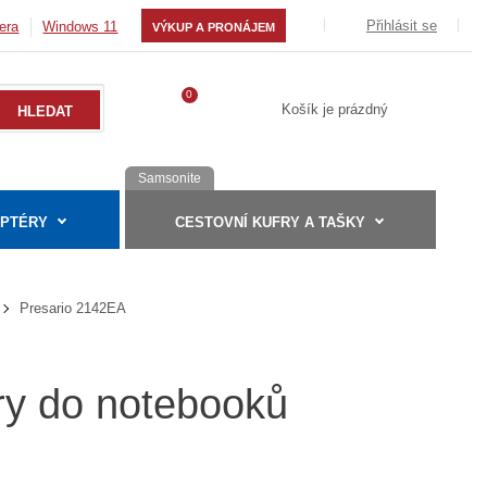
Přihlásit se
era
Windows 11
VÝKUP A PRONÁJEM
0
Košík je prázdný
Samsonite
APTÉRY
CESTOVNÍ KUFRY A TAŠKY
Presario 2142EA
ry do notebooků