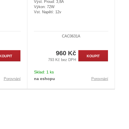
Výst. Proud: 3,8A
Výkon: 72W
Vst. Napětí: 12v
CAC0631A
960 Kč
KOUPIT
KOUPIT
793 Kč bez DPH
Sklad:
1 ks
na eshopu
Porovnání
Porovnání