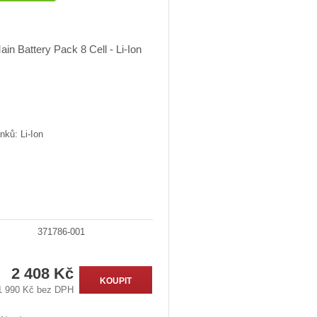
nků: Li-Ion
371786-001
2 408 Kč
KOUPIT
1 990 Kč bez DPH