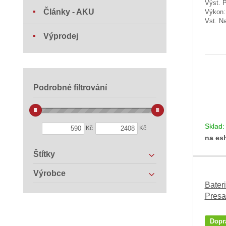
Výst. 
Články - AKU
Výkon
Vst. Na
Výprodej
Podrobné filtrování
Sklad
Kč
Kč
na es
Štítky
Výrobce
Bater
Presa
Dopr