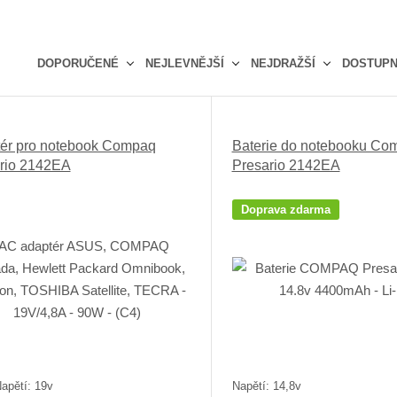
DOPORUČENÉ
NEJLEVNĚJŠÍ
NEJDRAŽŠÍ
DOSTUP
Ř
a
z
ér pro notebook Compaq
Baterie do notebooku Co
e
rio 2142EA
Presario 2142EA
n
í
p
Doprava zdarma
r
o
d
u
k
t
ů
apětí: 19v
Napětí: 14,8v