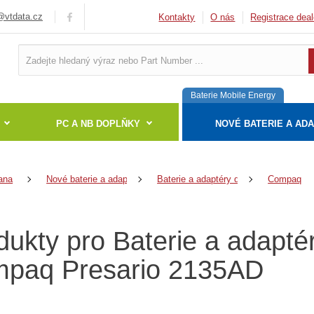
vtdata.cz
Kontakty
O nás
Registrace deal
Baterie Mobile Energy
PC A NB DOPLŇKY
NOVÉ BATERIE A AD
ana
Nové baterie a adaptéry
Baterie a adaptéry do notebooků
Compaq
dukty pro Baterie a adapté
paq Presario 2135AD