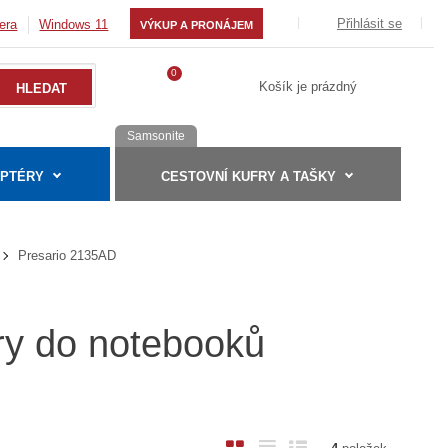
Přihlásit se
era
Windows 11
VÝKUP A PRONÁJEM
0
Košík je prázdný
Samsonite
APTÉRY
CESTOVNÍ KUFRY A TAŠKY
Presario 2135AD
ry do notebooků
O
T
Ř