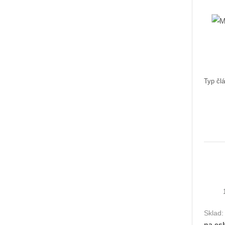
Typ člá
Sklad
na es