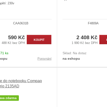
pětí: 230v
CAA0631B
F4809A
590 Kč
2 408 Kč
KOUPIT
488 Kč bez DPH
1 990 Kč bez DPH
:
71 ks
Sklad:
Na dotaz
hopu
na eshopu
Porovnání
ie do notebooku Compaq
rio 2135AD
ava zdarma