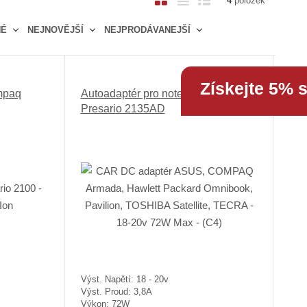
4
položek
b
a
á
NÉ
NEJNOVĚJŠÍ
NEJPRODÁVANEJŠÍ
r
b
d
á
u
k
z
l
o
k
k
v
Získejte 5% 
mpaq
Autoadaptér pro notebook Compaq
o
o
ý
Presario 2135AD
v
v
v
ý
ý
ý
v
v
p
ý
ý
i
p
p
s
i
i
s
s
Výst. Napětí: 18 - 20v
Výst. Proud: 3,8A
Výkon: 72W