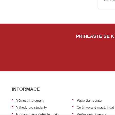
PŘIHLAŠTE SE K
INFORMACE
Věrnostní program
Patro Samsonite
Výhody pro studenty
Certifikované mazání dat
Pronájem výpočetní techniky
Profesionální servis