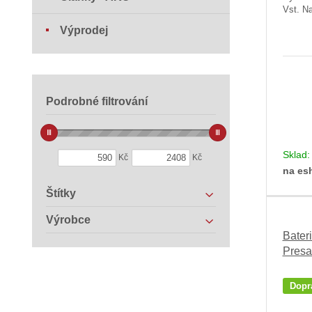
Vst. Na
Výprodej
Podrobné filtrování
Sklad
Kč
Kč
na es
Štítky
Výrobce
Bater
Presa
Dopr