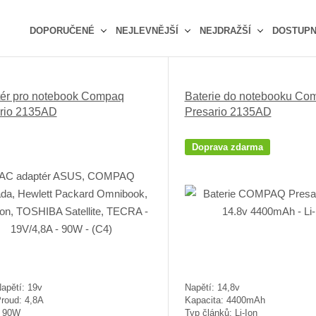
DOPORUČENÉ
NEJLEVNĚJŠÍ
NEJDRAŽŠÍ
DOSTUP
Ř
a
z
ér pro notebook Compaq
Baterie do notebooku Co
e
rio 2135AD
Presario 2135AD
n
í
p
Doprava zdarma
r
o
d
u
k
t
ů
apětí: 19v
Napětí: 14,8v
Proud: 4,8A
Kapacita: 4400mAh
: 90W
Typ článků: Li-Ion