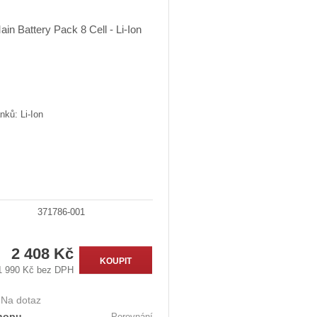
nků: Li-Ion
371786-001
2 408 Kč
KOUPIT
1 990 Kč bez DPH
:
Na dotaz
hopu
Porovnání