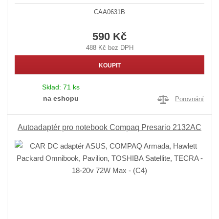
CAA0631B
590 Kč
488 Kč bez DPH
KOUPIT
Sklad:
71 ks
na eshopu
Porovnání
Autoadaptér pro notebook Compaq Presario 2132AC