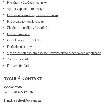
Pronájem výpočetní techniky
Výkup výpočetní techniky
Patro repasovaná výpočetní technika
Patro baterie mobile energy
Zkušenosti našich zákazníků
Patro Samsonite
Certifikované mazání dat
Profesionální servis
Speciální nabídka pro školství, zdravotnictví a neziskové organizace
Záruka na zboží
Reklamační řád
RYCHLÝ KONTAKT
Vysoké Mýto
Tel.:
+420
465 421 761
E-mail:
obchod@vtdata.cz