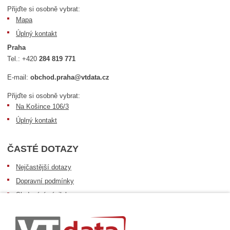
Přijďte si osobně vybrat:
Mapa
Úplný kontakt
Praha
Tel.:
+420
284 819 771
E-mail:
obchod.praha@vtdata.cz
Přijďte si osobně vybrat:
Na Košince 106/3
Úplný kontakt
ČASTÉ DOTAZY
Nejčastější dotazy
Dopravní podmínky
Sledování zásilek
Postup při převzetí zásilky
Informace k dostupnosti zboží