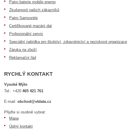
Patro baterie mobile energy
Zkušenosti našich zákazníků
Patro Samsonite
Certifikované mazání dat
Profesionální servis
Speciální nabídka pro školství, zdravotnictví a neziskové organizace
Záruka na zboží
Reklamační řád
RYCHLÝ KONTAKT
Vysoké Mýto
Tel.:
+420
465 421 761
E-mail:
obchod@vtdata.cz
Přijďte si osobně vybrat:
Mapa
Úplný kontakt