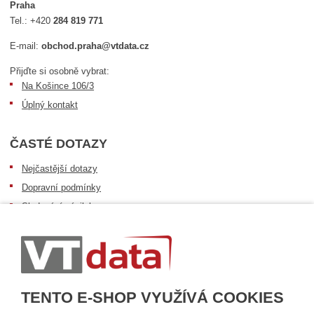
Praha
Tel.:
+420
284 819 771
E-mail:
obchod.praha@vtdata.cz
Přijďte si osobně vybrat:
Na Košince 106/3
Úplný kontakt
ČASTÉ DOTAZY
Nejčastější dotazy
Dopravní podmínky
Sledování zásilek
Postup při převzetí zásilky
Informace k dostupnosti zboží
Obecné informace
TENTO E-SHOP VYUŽÍVÁ COOKIES