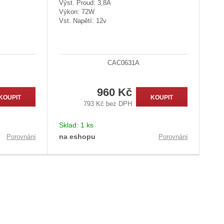
Výst. Proud: 3,8A
Výkon: 72W
Vst. Napětí: 12v
CAC0631A
960 Kč
KOUPIT
KOUPIT
793 Kč bez DPH
Sklad:
1 ks
na eshopu
Porovnání
Porovnání