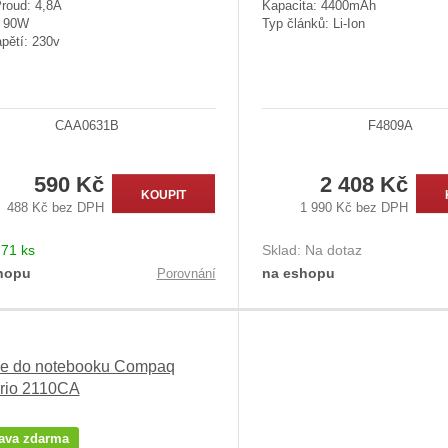
Proud: 4,8A
Kapacita: 4400mAh
: 90W
Typ článků: Li-Ion
pětí: 230v
CAA0631B
F4809A
590 Kč
2 408 Kč
KOUPIT
488 Kč bez DPH
1 990 Kč bez DPH
:
71 ks
Sklad:
Na dotaz
hopu
na eshopu
Porovnání
ie do notebooku Compaq
rio 2110CA
ava zdarma