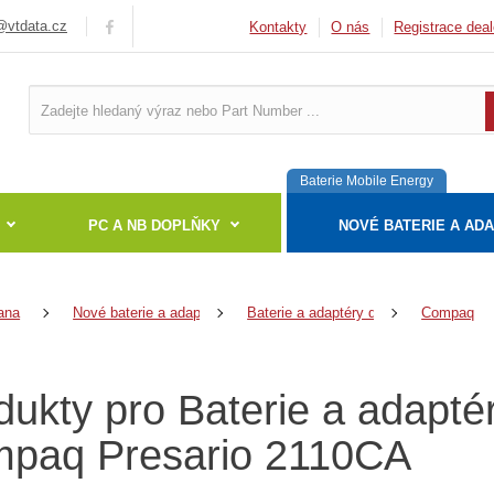
vtdata.cz
Kontakty
O nás
Registrace deal
Baterie Mobile Energy
PC A NB DOPLŇKY
NOVÉ BATERIE A AD
ana
Nové baterie a adaptéry
Baterie a adaptéry do notebooků
Compaq
dukty pro Baterie a adapté
paq Presario 2110CA