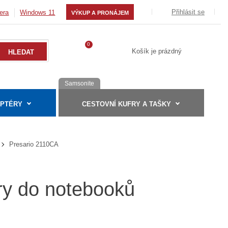
Přihlásit se
era
Windows 11
VÝKUP A PRONÁJEM
0
Košík je prázdný
Samsonite
APTÉRY
CESTOVNÍ KUFRY A TAŠKY
Presario 2110CA
ry do notebooků