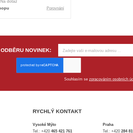
:
Na dotaz
hopu
Porovnání
 ODBĚRU NOVINEK:
Souhlasím se
zpracováním osobních úd
RYCHLÝ KONTAKT
Vysoké Mýto
Praha
Tel.:
+420
465 421 761
Tel.:
+420
284 81