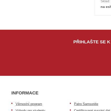
Sklad
na es
PŘIHLAŠTE SE K
INFORMACE
Věrnostní program
Patro Samsonite
Výhody pro studenty
Certifikované mazání dat