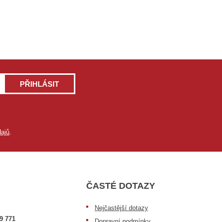
PŘIHLÁSIT
ajů
.
ČASTÉ DOTAZY
Nejčastější dotazy
9 771
Dopravní podmínky