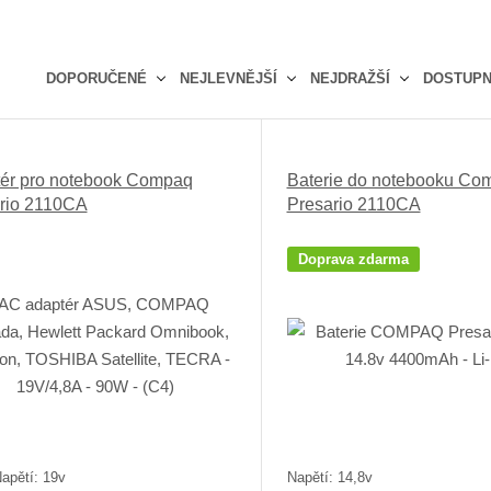
DOPORUČENÉ
NEJLEVNĚJŠÍ
NEJDRAŽŠÍ
DOSTUP
Ř
a
z
ér pro notebook Compaq
Baterie do notebooku Co
e
rio 2110CA
Presario 2110CA
n
í
p
Doprava zdarma
r
o
d
u
k
t
ů
apětí: 19v
Napětí: 14,8v