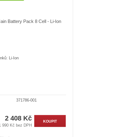
nků: Li-Ion
371786-001
2 408 Kč
KOUPIT
1 990 Kč bez DPH