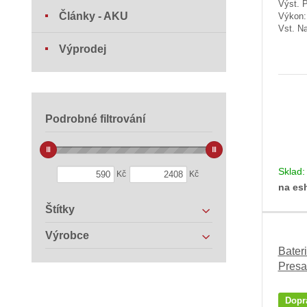
Výst. 
Články - AKU
Výkon
Vst. Na
Výprodej
Podrobné filtrování
Sklad
Kč
Kč
na es
Štítky
Výrobce
Bater
Presa
Dopr