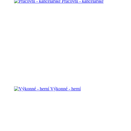
Pracovní - kancelářské
Výkonné - herní