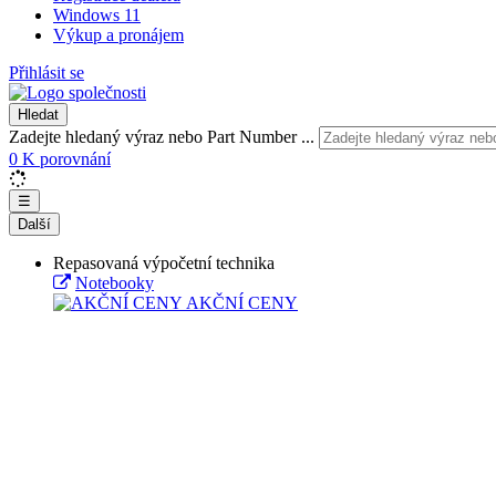
Windows 11
Výkup a pronájem
Přihlásit se
Hledat
Zadejte hledaný výraz nebo Part Number ...
0
K porovnání
☰
Další
Repasovaná výpočetní technika
Notebooky
AKČNÍ CENY