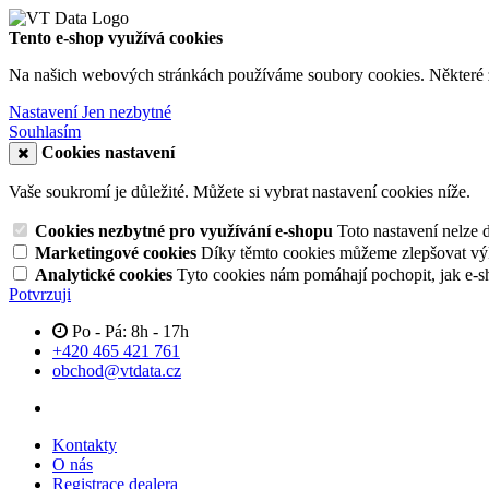
Tento e-shop využívá cookies
Na našich webových stránkách používáme soubory cookies. Některé z n
Nastavení
Jen nezbytné
Souhlasím
Cookies nastavení
Vaše soukromí je důležité. Můžete si vybrat nastavení cookies níže.
Cookies nezbytné pro využívání e-shopu
Toto nastavení nelze 
Marketingové cookies
Díky těmto cookies můžeme zlepšovat výko
Analytické cookies
Tyto cookies nám pomáhají pochopit, jak e-s
Potvrzuji
Po - Pá: 8h - 17h
+420 465 421 761
obchod@vtdata.cz
Kontakty
O nás
Registrace dealera