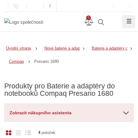
0
☰
Úvodní strana
Nové baterie a adaptéry
Baterie a adaptéry do no
Presario 1680
Compaq
Produkty pro Baterie a adaptéry do
notebooků Compaq Presario 1680
Zobrazit nákupního asistenta
O
T
Ř
4
položek