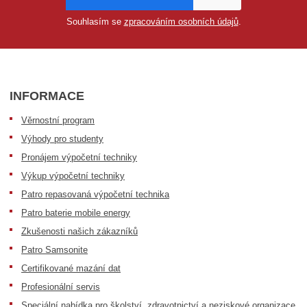
Souhlasím se
zpracováním osobních údajů
.
INFORMACE
Věrnostní program
Výhody pro studenty
Pronájem výpočetní techniky
Výkup výpočetní techniky
Patro repasovaná výpočetní technika
Patro baterie mobile energy
Zkušenosti našich zákazníků
Patro Samsonite
Certifikované mazání dat
Profesionální servis
Speciální nabídka pro školství, zdravotnictví a neziskové organizace