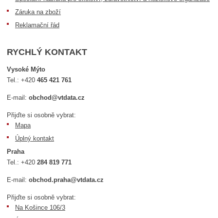
Záruka na zboží
Reklamační řád
RYCHLÝ KONTAKT
Vysoké Mýto
Tel.:
+420
465 421 761
E-mail:
obchod@vtdata.cz
Přijďte si osobně vybrat:
Mapa
Úplný kontakt
Praha
Tel.:
+420
284 819 771
E-mail:
obchod.praha@vtdata.cz
Přijďte si osobně vybrat:
Na Košince 106/3