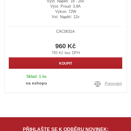
Výst. Napětí: 18 - 20v
Výst. Proud: 3,8A
Výkon: 72W
Vst. Napětí: 12v
CAC0631A
960 Kč
793 Kč bez DPH
KOUPIT
Sklad:
1 ks
na eshopu
Porovnání
PŘIHLAŠTE SE K ODBĚRU NOVINEK: