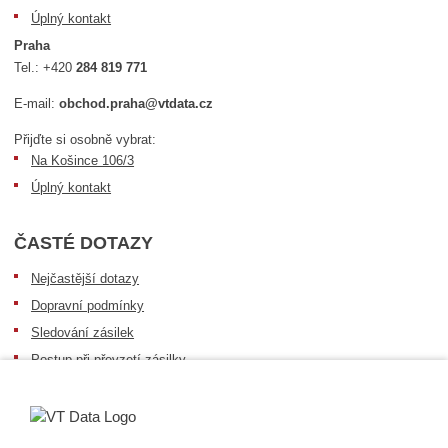
Úplný kontakt
Praha
Tel.:
+420
284 819 771
E-mail:
obchod.praha@vtdata.cz
Přijďte si osobně vybrat:
Na Košince 106/3
Úplný kontakt
ČASTÉ DOTAZY
Nejčastější dotazy
Dopravní podmínky
Sledování zásilek
Postup při převzetí zásilky
Informace k dostupnosti zboží
Obecné informace