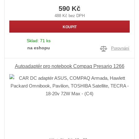
590 Kč
488 Kč bez DPH
KOUPIT
Sklad:
71 ks
na eshopu
Porovnání
Autoadaptér pro notebook Compaq Presario 1266