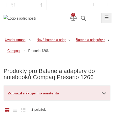
0
☰
Úvodní strana
Nové baterie a adaptéry
Baterie a adaptéry do no
Presario 1266
Compaq
Produkty pro Baterie a adaptéry do
notebooků Compaq Presario 1266
Zobrazit nákupního asistenta
O
T
Ř
2
položek