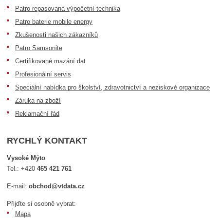
Patro repasovaná výpočetní technika
Patro baterie mobile energy
Zkušenosti našich zákazníků
Patro Samsonite
Certifikované mazání dat
Profesionální servis
Speciální nabídka pro školství, zdravotnictví a neziskové organizace
Záruka na zboží
Reklamační řád
RYCHLÝ KONTAKT
Vysoké Mýto
Tel.:
+420
465 421 761
E-mail:
obchod@vtdata.cz
Přijďte si osobně vybrat:
Mapa