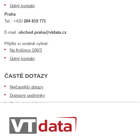
Úplný kontakt
Praha
Tel.:
+420
284 819 771
E-mail:
obchod.praha@vtdata.cz
Přijďte si osobně vybrat:
Na Košince 106/3
Úplný kontakt
ČASTÉ DOTAZY
Nejčastější dotazy
Dopravní podmínky
Sledování zásilek
Postup při převzetí zásilky
Informace k dostupnosti zboží
Obecné informace