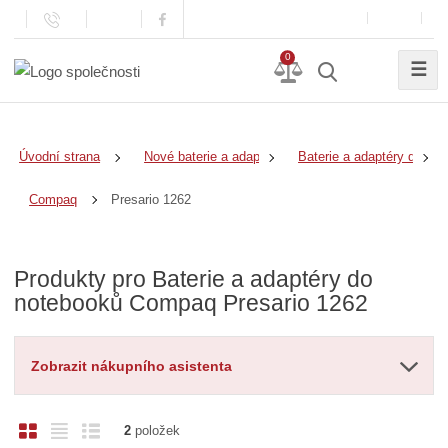
0
☰
Úvodní strana
Nové baterie a adaptéry
Baterie a adaptéry do no
Presario 1262
Compaq
Produkty pro Baterie a adaptéry do
notebooků Compaq Presario 1262
Zobrazit nákupního asistenta
O
T
Ř
2
položek