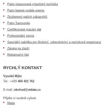
Patro repasovaná výpočetní technika
Patro baterie mobile energy
Zkušenosti našich zákazníků
Patro Samsonite
Certifikované mazání dat
Profesionální servis
Speciální nabídka pro školství, zdravotnictví a neziskové organizace
Záruka na zboží
Reklamační řád
RYCHLÝ KONTAKT
Vysoké Mýto
Tel.:
+420
465 421 761
E-mail:
obchod@vtdata.cz
Přijďte si osobně vybrat:
Mapa