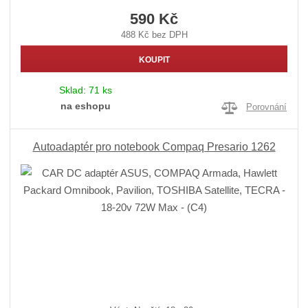
590 Kč
488 Kč bez DPH
KOUPIT
Sklad:
71 ks
na eshopu
Porovnání
Autoadaptér pro notebook Compaq Presario 1262