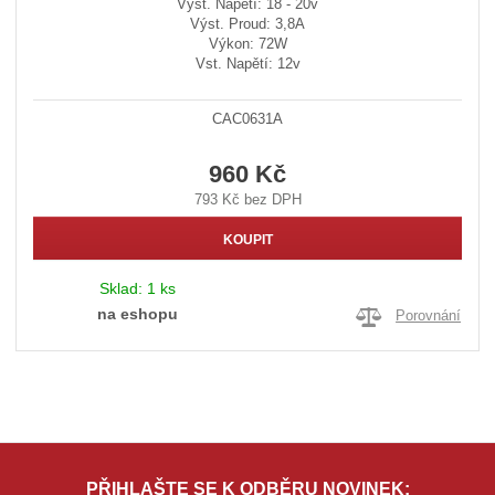
Výst. Napětí: 18 - 20v
Výst. Proud: 3,8A
Výkon: 72W
Vst. Napětí: 12v
CAC0631A
960 Kč
793 Kč bez DPH
KOUPIT
Sklad:
1 ks
na eshopu
Porovnání
PŘIHLAŠTE SE K ODBĚRU NOVINEK: