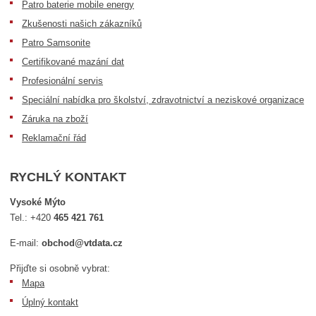
Patro baterie mobile energy
Zkušenosti našich zákazníků
Patro Samsonite
Certifikované mazání dat
Profesionální servis
Speciální nabídka pro školství, zdravotnictví a neziskové organizace
Záruka na zboží
Reklamační řád
RYCHLÝ KONTAKT
Vysoké Mýto
Tel.:
+420
465 421 761
E-mail:
obchod@vtdata.cz
Přijďte si osobně vybrat:
Mapa
Úplný kontakt