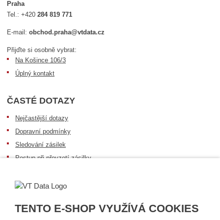
Praha
Tel.:
+420
284 819 771
E-mail:
obchod.praha@vtdata.cz
Přijďte si osobně vybrat:
Na Košince 106/3
Úplný kontakt
ČASTÉ DOTAZY
Nejčastější dotazy
Dopravní podmínky
Sledování zásilek
Postup při převzetí zásilky
Informace k dostupnosti zboží
Obecné informace
TENTO E-SHOP VYUŽÍVÁ COOKIES