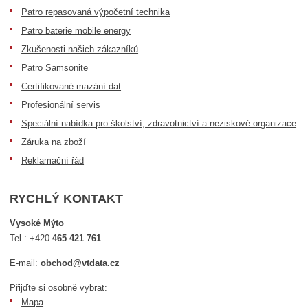
Patro repasovaná výpočetní technika
Patro baterie mobile energy
Zkušenosti našich zákazníků
Patro Samsonite
Certifikované mazání dat
Profesionální servis
Speciální nabídka pro školství, zdravotnictví a neziskové organizace
Záruka na zboží
Reklamační řád
RYCHLÝ KONTAKT
Vysoké Mýto
Tel.:
+420
465 421 761
E-mail:
obchod@vtdata.cz
Přijďte si osobně vybrat:
Mapa