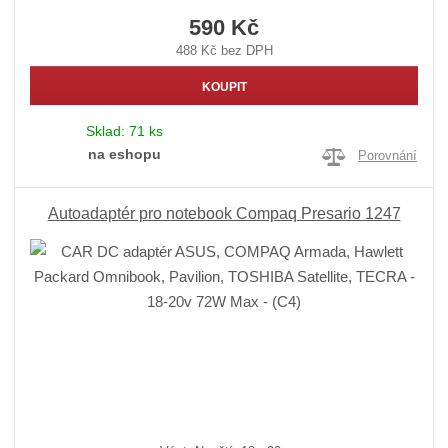
590 Kč
488 Kč bez DPH
KOUPIT
Sklad:
71 ks
na eshopu
Porovnání
Autoadaptér pro notebook Compaq Presario 1247