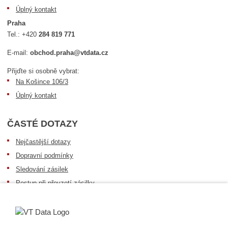
Úplný kontakt
Praha
Tel.:
+420
284 819 771
E-mail:
obchod.praha@vtdata.cz
Přijďte si osobně vybrat:
Na Košince 106/3
Úplný kontakt
ČASTÉ DOTAZY
Nejčastější dotazy
Dopravní podmínky
Sledování zásilek
Postup při převzetí zásilky
Informace k dostupnosti zboží
Obecné informace