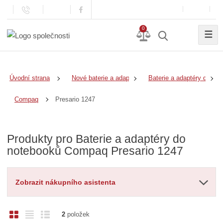
0
☰
Úvodní strana
Nové baterie a adaptéry
Baterie a adaptéry do no
Presario 1247
Compaq
Produkty pro Baterie a adaptéry do
notebooků Compaq Presario 1247
Zobrazit nákupního asistenta
O
T
Ř
2
položek