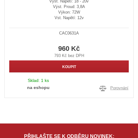
Výst. Napětí: 18 - 20v
Výst. Proud: 3,8A
Výkon: 72W
Vst. Napětí: 12v
CAC0631A
960 Kč
793 Kč bez DPH
KOUPIT
Sklad:
1 ks
na eshopu
Porovnání
PŘIHLAŠTE SE K ODBĚRU NOVINEK: