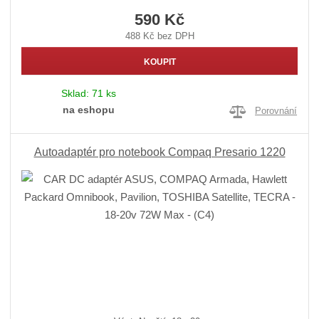
590 Kč
488 Kč bez DPH
KOUPIT
Sklad:
71 ks
na eshopu
Porovnání
Autoadaptér pro notebook Compaq Presario 1220