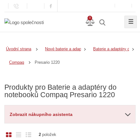
0
☰
Úvodní strana
Nové baterie a adaptéry
Baterie a adaptéry do no
Presario 1220
Compaq
Produkty pro Baterie a adaptéry do
notebooků Compaq Presario 1220
Zobrazit nákupního asistenta
O
T
Ř
2
položek