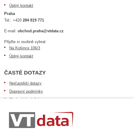
Úplný kontakt
Praha
Tel.:
+420
284 819 771
E-mail:
obchod.praha@vtdata.cz
Přijďte si osobně vybrat:
Na Košince 106/3
Úplný kontakt
ČASTÉ DOTAZY
Nejčastější dotazy
Dopravní podmínky
Sledování zásilek
Postup při převzetí zásilky
Informace k dostupnosti zboží
Obecné informace