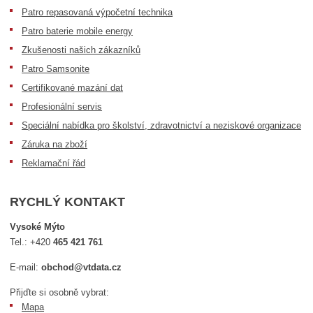
Patro repasovaná výpočetní technika
Patro baterie mobile energy
Zkušenosti našich zákazníků
Patro Samsonite
Certifikované mazání dat
Profesionální servis
Speciální nabídka pro školství, zdravotnictví a neziskové organizace
Záruka na zboží
Reklamační řád
RYCHLÝ KONTAKT
Vysoké Mýto
Tel.:
+420
465 421 761
E-mail:
obchod@vtdata.cz
Přijďte si osobně vybrat:
Mapa