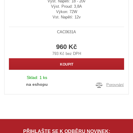
Výst. Napětí: 18 - 20v
Výst. Proud: 3,8A
Výkon: 72W
Vst. Napětí: 12v
CAC0631A
960 Kč
793 Kč bez DPH
KOUPIT
Sklad:
1 ks
na eshopu
Porovnání
PŘIHLAŠTE SE K ODBĚRU NOVINEK: