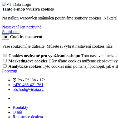
Tento e-shop využívá cookies
Na našich webových stránkách používáme soubory cookies. Některé z n
Nastavení
Jen nezbytné
Souhlasím
Cookies nastavení
Vaše soukromí je důležité. Můžete si vybrat nastavení cookies níže.
Cookies nezbytné pro využívání e-shopu
Toto nastavení nelze 
Marketingové cookies
Díky těmto cookies můžeme zlepšovat výko
Analytické cookies
Tyto cookies nám pomáhají pochopit, jak e-s
Potvrzuji
Po - Pá: 8h - 17h
+420 465 421 761
obchod@vtdata.cz
Kontakty
O nás
Registrace dealera