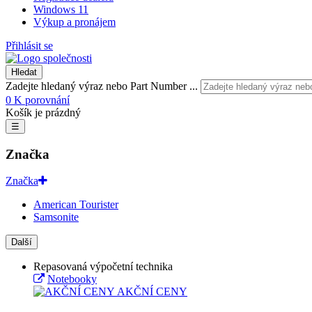
Windows 11
Výkup a pronájem
Přihlásit se
Hledat
Zadejte hledaný výraz nebo Part Number ...
0
K porovnání
Košík je prázdný
☰
Značka
Značka
American Tourister
Samsonite
Další
Repasovaná výpočetní technika
Notebooky
AKČNÍ CENY