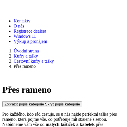
Kontakty
O nás
Registrace dealera
Windows 11
Výkup a pronájem
Úvodní strana
Kufry a tašky
Cestovní kufry a tašky
Přes rameno
Přes rameno
Zobrazit popis kategorie
Skrýt popis kategorie
Pro každého, kdo rád cestuje, se u nás najde perfektní taška přes
rameno, která pojme vše, co potřebuje mít sbalené s sebou.
Nabídneme vám vše od
malých taštiček a kabelek
přes