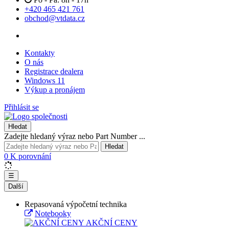
+420 465 421 761
obchod@vtdata.cz
Kontakty
O nás
Registrace dealera
Windows 11
Výkup a pronájem
Přihlásit se
Hledat
Zadejte hledaný výraz nebo Part Number ...
Hledat
0
K porovnání
☰
Další
Repasovaná výpočetní technika
Notebooky
AKČNÍ CENY