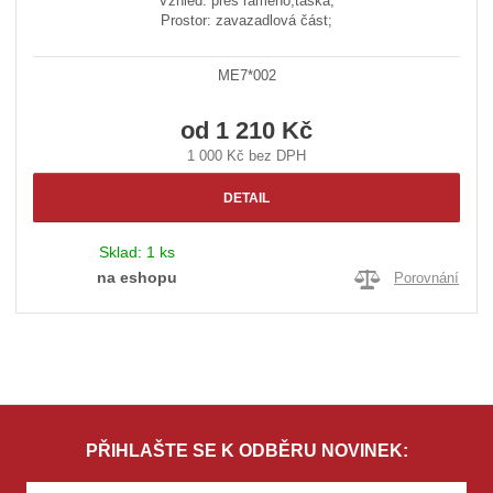
Vzhled: přes rameno;taška;
Prostor: zavazadlová část;
ME7*002
od
1 210 Kč
1 000 Kč bez DPH
DETAIL
Sklad:
1 ks
na eshopu
Porovnání
PŘIHLAŠTE SE K ODBĚRU NOVINEK: