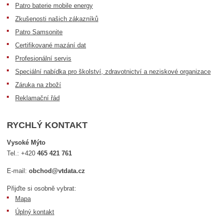
Patro baterie mobile energy
Zkušenosti našich zákazníků
Patro Samsonite
Certifikované mazání dat
Profesionální servis
Speciální nabídka pro školství, zdravotnictví a neziskové organizace
Záruka na zboží
Reklamační řád
RYCHLÝ KONTAKT
Vysoké Mýto
Tel.:
+420
465 421 761
E-mail:
obchod@vtdata.cz
Přijďte si osobně vybrat:
Mapa
Úplný kontakt