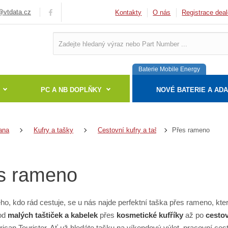
vtdata.cz
Kontakty
O nás
Registrace deal
Baterie Mobile Energy
PC A NB DOPLŇKY
NOVÉ BATERIE A AD
Přes rameno
ana
Kufry a tašky
Cestovní kufry a tašky
s rameno
ho, kdo rád cestuje, se u nás najde perfektní taška přes rameno, kt
od
malých taštiček a kabelek
přes
kosmetické kufříky
až po
cestov
ican Tourister. Ať už hledáte tašku na víkendový výlet, pracovní ce