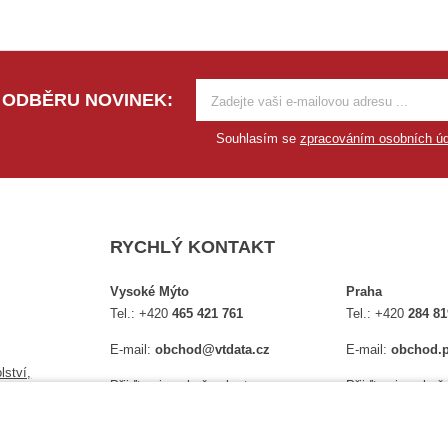
 ODBĚRU NOVINEK:
Souhlasím se
zpracováním osobních úd
RYCHLÝ KONTAKT
Vysoké Mýto
Praha
Tel.:
+420
465 421 761
Tel.:
+420
284 81
E-mail:
obchod@vtdata.cz
E-mail:
obchod.p
lství,
Přijďte si osobně vybrat:
Přijďte si osobně
é
Mapa
Na Košince 10
Úplný kontakt
Úplný kontakt