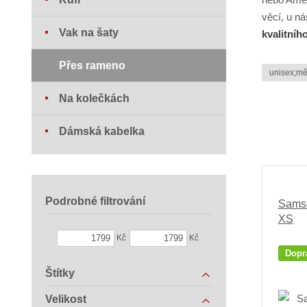
věcí, u n
Vak na šaty
kvalitníh
Přes rameno
unisex;mě
Na kolečkách
Dámská kabelka
Podrobné filtrování
Sams
XS
Kč
Kč
Dopr
Štítky
Velikost