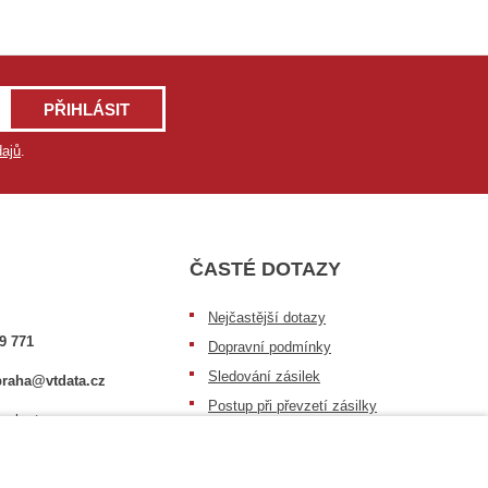
PŘIHLÁSIT
ajů
.
ČASTÉ DOTAZY
Nejčastější dotazy
9 771
Dopravní podmínky
Sledování zásilek
raha@vtdata.cz
Postup při převzetí zásilky
 vybrat:
Informace k dostupnosti zboží
6/3
Obecné informace