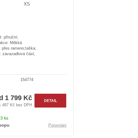
u
k
t
ů
t: příruční;
ukce: Měkká
: přes rameno;taška;
: zavazadlová část;
154774
od
1 799 Kč
DETAIL
1 487 Kč bez DPH
:
3 ks
hopu
Porovnání