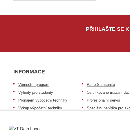
PŘIHLAŠTE SE K
INFORMACE
Věrnostní program
Patro Samsonite
Výhody pro studenty
Certifikované mazání dat
Pronájem výpočetní techniky
Profesionální servis
Výkup výpočetní techniky
Speciální nabídka pro ško
zdravotnictví a neziskov
Patro repasovaná výpočetní
organizace
technika
Záruka na zboží