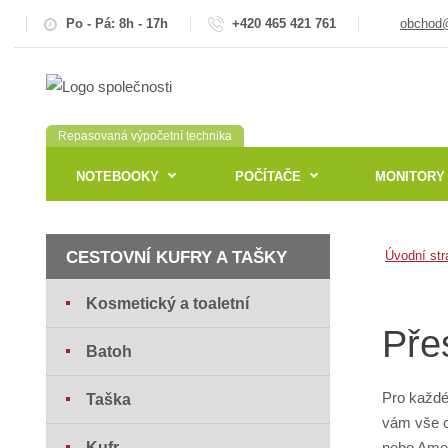
Po - Pá: 8h - 17h
+420 465 421 761
obchod@
Repasovaná výpočetní technika
NOTEBOOKY
POČÍTAČE
MONITORY
CESTOVNÍ KUFRY A TAŠKY
Úvodní str
Kosmetický a toaletní
Pře
Batoh
Pro každé
Taška
vám vše 
Kufr
nebo Amer