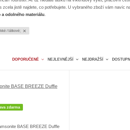
ás zcela jistě najdete, co potřebujete. U vybraného zboží vám navíc
o a odolného materiálu
.
kké / látkové;
DOPORUČENÉ
NEJLEVNĚJŠÍ
NEJDRAŽŠÍ
DOSTUP
Ř
a
z
onite BASE BREEZE Duffle
e
n
í
p
ava zdarma
r
o
d