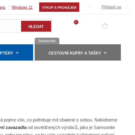
Přihlásit se
era
Windows 11
VÝKUP A PRONÁJEM
0
Samsonite
APTÉRY
CESTOVNÍ KUFRY A TAŠKY
erá pojme vše, co potřebuje mít sbalené s sebou. Nabídneme
ní zavazadla
od osvědčených výrobců, jako je Samsonite
stu, nebo jen něco, co by vám usnadnilo každodenní nošení