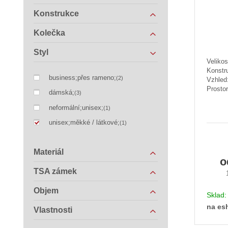
Konstrukce
Kolečka
Styl
Velikos
Konstr
business;přes rameno;
(2)
Vzhled
Prostor
dámská;
(3)
neformální;unisex;
(1)
unisex;měkké / látkové;
(1)
Materiál
TSA zámek
Objem
Sklad
na es
Vlastnosti