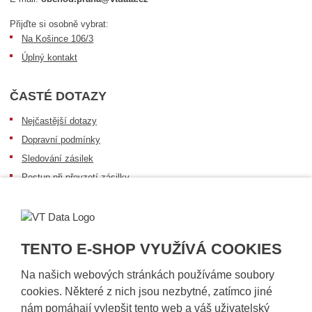
Přijďte si osobně vybrat:
Na Košince 106/3
Úplný kontakt
ČASTÉ DOTAZY
Nejčastější dotazy
Dopravní podmínky
Sledování zásilek
Postup při převzetí zásilky
Informace k dostupnosti zboží
Obecné informace
TENTO E-SHOP VYUŽÍVÁ COOKIES
Na našich webových stránkách používáme soubory
cookies. Některé z nich jsou nezbytné, zatímco jiné
nám pomáhají vylepšit tento web a váš uživatelský