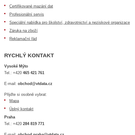
Certifikované mazání dat
Profesionální servis
Speciální nabídka pro školství, zdravotnictví a neziskové organizace
Záruka na zboží
Reklamační řád
RYCHLÝ KONTAKT
Vysoké Mýto
Tel.:
+420
465 421 761
E-mail:
obchod@vtdata.cz
Přijďte si osobně vybrat:
Mapa
Úplný kontakt
Praha
Tel.:
+420
284 819 771
E-mail:
obchod.praha@vtdata.cz