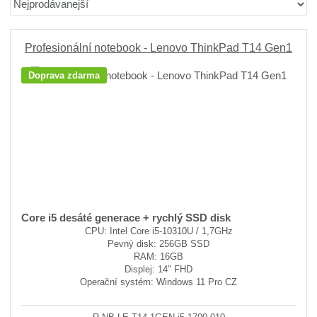
r
b
d
a
á
u
k
z
z
l
o
e
Profesionální notebook - Lenovo ThinkPad T14 Gen1
n
k
k
v
Doprava zdarma
í
o
o
ý
p
v
v
v
r
ý
ý
ý
o
v
v
p
d
ý
ý
i
u
p
p
s
k
i
i
t
ů
s
s
Core i5 desáté generace + rychlý SSD disk
CPU: Intel Core i5-10310U / 1,7GHz
Pevný disk: 256GB SSD
RAM: 16GB
Displej: 14" FHD
Operační systém: Windows 11 Pro CZ