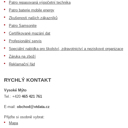
Patro repasovaná výpočetní technika
Patro baterie mobile energy
Zkušenosti našich zákazníků
Patro Samsonite
Certifikované mazání dat
Profesionální servis
Speciální nabídka pro školství, zdravotnictví a neziskové organizace
Záruka na zboží
Reklamační řád
RYCHLÝ KONTAKT
Vysoké Mýto
Tel.:
+420
465 421 761
E-mail:
obchod@vtdata.cz
Přijďte si osobně vybrat:
Mapa