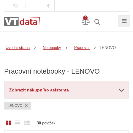
0
☰
LENOVO
Úvodní strana
Notebooky
Pracovní
Pracovní notebooky - LENOVO
Zobrazit nákupního asistenta
LENOVO
O
T
Ř
30
položek
b
a
á
Ř