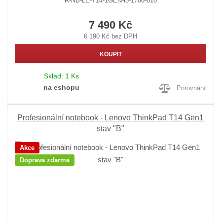
R-NB-LE-T14-1GEN-i5-1700-010
7 490 Kč
6 190 Kč bez DPH
KOUPIT
Sklad:
1 Ks
na eshopu
Porovnání
Profesionální notebook - Lenovo ThinkPad T14 Gen1
stav "B"
Akce
Doprava zdarma