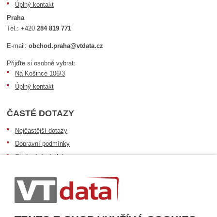
Úplný kontakt
Praha
Tel.:
+420
284 819 771
E-mail:
obchod.praha@vtdata.cz
Přijďte si osobně vybrat:
Na Košince 106/3
Úplný kontakt
ČASTÉ DOTAZY
Nejčastější dotazy
Dopravní podmínky
Sledování zásilek
Postup při převzetí zásilky
Informace k dostupnosti zboží
Obecné informace