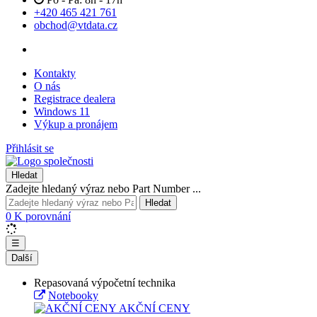
+420 465 421 761
obchod@vtdata.cz
Kontakty
O nás
Registrace dealera
Windows 11
Výkup a pronájem
Přihlásit se
Hledat
Zadejte hledaný výraz nebo Part Number ...
Hledat
0
K porovnání
☰
Další
Repasovaná výpočetní technika
Notebooky
AKČNÍ CENY