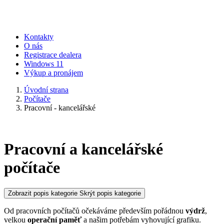
Kontakty
O nás
Registrace dealera
Windows 11
Výkup a pronájem
Úvodní strana
Počítače
Pracovní - kancelářské
Pracovní a kancelářské
počítače
Zobrazit popis kategorie
Skrýt popis kategorie
Od pracovních počítačů očekáváme především pořádnou
výdrž
,
velkou
operační paměť
a našim potřebám vyhovující grafiku.