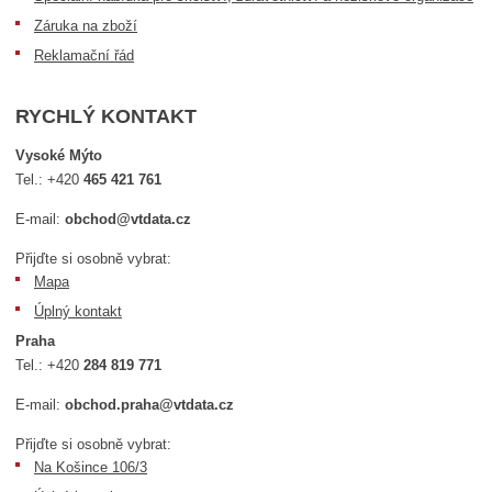
Záruka na zboží
Reklamační řád
RYCHLÝ KONTAKT
Vysoké Mýto
Tel.:
+420
465 421 761
E-mail:
obchod@vtdata.cz
Přijďte si osobně vybrat:
Mapa
Úplný kontakt
Praha
Tel.:
+420
284 819 771
E-mail:
obchod.praha@vtdata.cz
Přijďte si osobně vybrat:
Na Košince 106/3