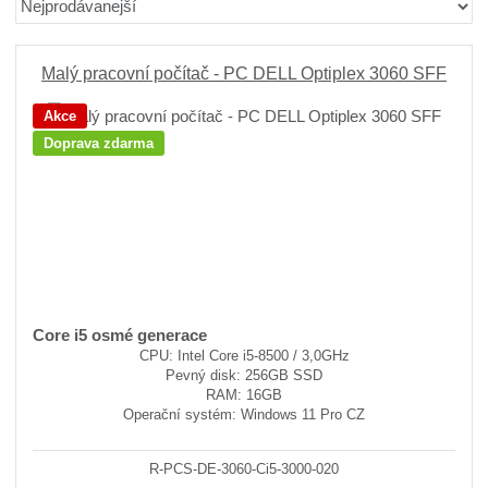
r
b
d
a
á
u
k
z
z
l
o
e
Malý pracovní počítač - PC DELL Optiplex 3060 SFF
n
k
k
v
Akce
í
o
o
ý
Doprava zdarma
p
v
v
v
r
ý
ý
ý
o
v
v
p
d
ý
ý
i
u
p
p
s
k
i
i
t
ů
s
s
Core i5 osmé generace
CPU: Intel Core i5-8500 / 3,0GHz
Pevný disk: 256GB SSD
RAM: 16GB
Operační systém: Windows 11 Pro CZ
R-PCS-DE-3060-Ci5-3000-020