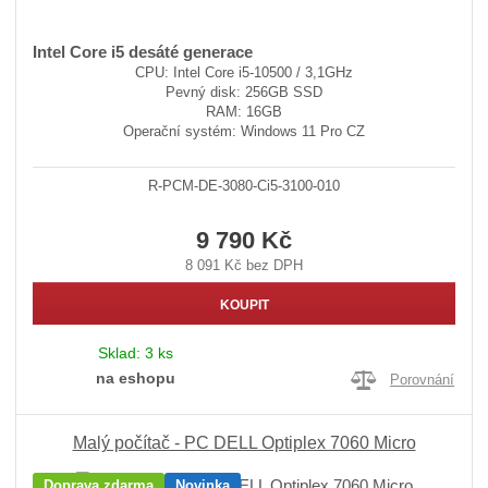
Intel Core i5 desáté generace
CPU: Intel Core i5-10500 / 3,1GHz
Pevný disk: 256GB SSD
RAM: 16GB
Operační systém: Windows 11 Pro CZ
R-PCM-DE-3080-Ci5-3100-010
9 790 Kč
8 091 Kč bez DPH
KOUPIT
Sklad:
3 ks
na eshopu
Porovnání
Malý počítač - PC DELL Optiplex 7060 Micro
Doprava zdarma
Novinka