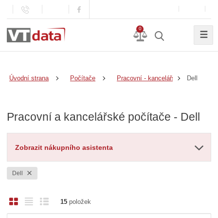
0
☰
Dell
Úvodní strana
Počítače
Pracovní - kancelářské
Pracovní a kancelářské počítače - Dell
Zobrazit nákupního asistenta
Dell
O
T
Ř
15
položek
b
a
á
Ř