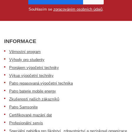
Souhlasím se
zpracováním osobních údajů
.
INFORMACE
Věrnostní program
Výhody pro studenty
Pronájem výpočetní techniky
Výkup výpočetní techniky
Patro repasovaná výpočetní technika
Patro baterie mobile energy
Zkušenosti našich zákazníků
Patro Samsonite
Certifikované mazání dat
Profesionální servis
Speciální nabídka pro školství, zdravotnictví a neziskové organizace