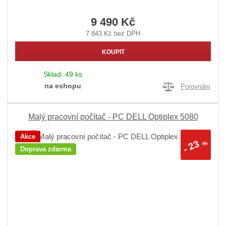
9 490 Kč
7 843 Kč bez DPH
KOUPIT
Sklad:
49 ks
na eshopu
Porovnání
Malý pracovní počítač - PC DELL Optiplex 5080
Akce
23
%
-
Doprava zdarma