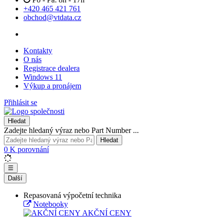
+420 465 421 761
obchod@vtdata.cz
Kontakty
O nás
Registrace dealera
Windows 11
Výkup a pronájem
Přihlásit se
Hledat
Zadejte hledaný výraz nebo Part Number ...
Hledat
0
K porovnání
☰
Další
Repasovaná výpočetní technika
Notebooky
AKČNÍ CENY