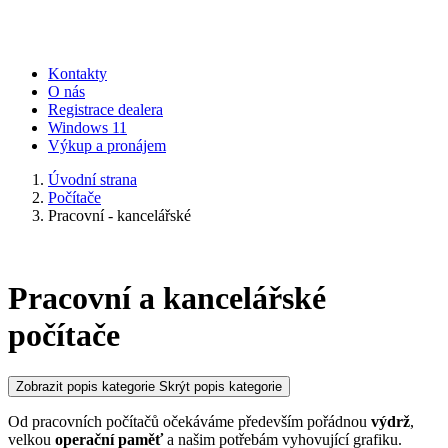
Kontakty
O nás
Registrace dealera
Windows 11
Výkup a pronájem
Úvodní strana
Počítače
Pracovní - kancelářské
Pracovní a kancelářské
počítače
Zobrazit popis kategorie
Skrýt popis kategorie
Od pracovních počítačů očekáváme především pořádnou
výdrž
,
velkou
operační paměť
a našim potřebám vyhovující grafiku.