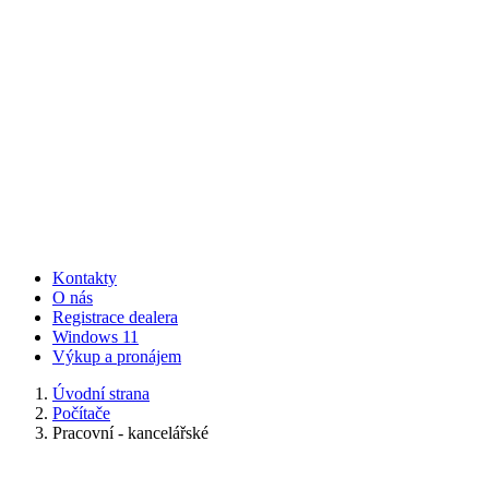
Kontakty
O nás
Registrace dealera
Windows 11
Výkup a pronájem
Úvodní strana
Počítače
Pracovní - kancelářské