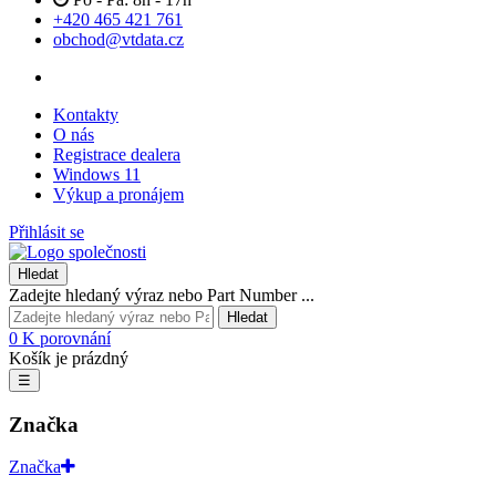
+420 465 421 761
obchod@vtdata.cz
Kontakty
O nás
Registrace dealera
Windows 11
Výkup a pronájem
Přihlásit se
Hledat
Zadejte hledaný výraz nebo Part Number ...
Hledat
0
K porovnání
Košík je prázdný
☰
Značka
Značka