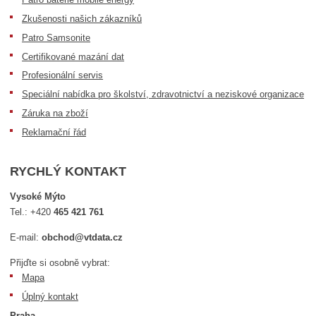
Zkušenosti našich zákazníků
Patro Samsonite
Certifikované mazání dat
Profesionální servis
Speciální nabídka pro školství, zdravotnictví a neziskové organizace
Záruka na zboží
Reklamační řád
RYCHLÝ KONTAKT
Vysoké Mýto
Tel.:
+420
465 421 761
E-mail:
obchod@vtdata.cz
Přijďte si osobně vybrat:
Mapa
Úplný kontakt
Praha