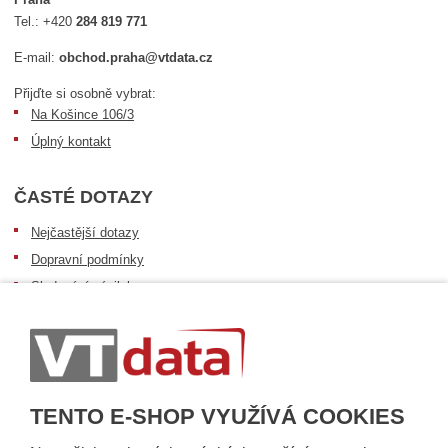
Tel.:
+420
284 819 771
E-mail:
obchod.praha@vtdata.cz
Přijďte si osobně vybrat:
Na Košince 106/3
Úplný kontakt
ČASTÉ DOTAZY
Nejčastější dotazy
Dopravní podmínky
Sledování zásilek
Postup při převzetí zásilky
Informace k dostupnosti zboží
Obecné informace
TENTO E-SHOP VYUŽÍVÁ COOKIES