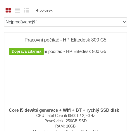
O
T
Ř
4
položek
b
a
á
Ř
r
b
d
a
á
u
k
z
z
l
o
e
Pracovní počítač - HP Elitedesk 800 G5
n
k
k
v
Doprava zdarma
í
o
o
ý
p
v
v
v
r
ý
ý
ý
o
v
v
p
d
ý
ý
i
u
p
p
s
k
i
i
t
ů
s
s
Core i5 deváté generace + Wifi + BT + rychlý SSD disk
CPU: Intel Core i5-9500T / 2,2GHz
Pevný disk: 256GB SSD
RAM: 16GB