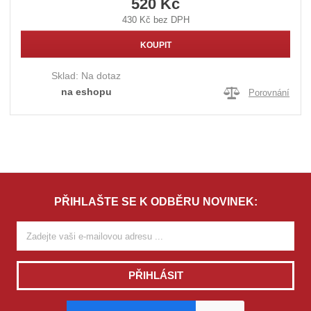
520 Kč
430 Kč bez DPH
KOUPIT
Sklad:
Na dotaz
na eshopu
Porovnání
PŘIHLAŠTE SE K ODBĚRU NOVINEK:
PŘIHLÁSIT