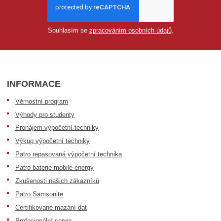
Souhlasím se
zpracováním osobních údajů
.
INFORMACE
Věrnostní program
Výhody pro studenty
Pronájem výpočetní techniky
Výkup výpočetní techniky
Patro repasovaná výpočetní technika
Patro baterie mobile energy
Zkušenosti našich zákazníků
Patro Samsonite
Certifikované mazání dat
Profesionální servis