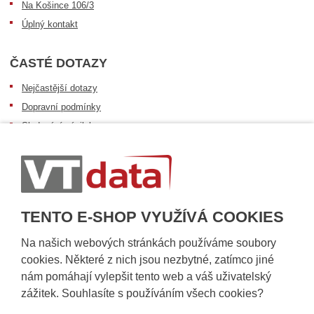
Na Košince 106/3
Úplný kontakt
ČASTÉ DOTAZY
Nejčastější dotazy
Dopravní podmínky
Sledování zásilek
Postup při převzetí zásilky
Informace k dostupnosti zboží
Obecné informace
TENTO E-SHOP VYUŽÍVÁ COOKIES
Na našich webových stránkách používáme soubory
cookies. Některé z nich jsou nezbytné, zatímco jiné
nám pomáhají vylepšit tento web a váš uživatelský
zážitek. Souhlasíte s používáním všech cookies?