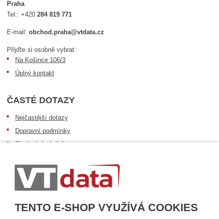
Praha
Tel.:
+420
284 819 771
E-mail:
obchod.praha@vtdata.cz
Přijďte si osobně vybrat:
Na Košince 106/3
Úplný kontakt
ČASTÉ DOTAZY
Nejčastější dotazy
Dopravní podmínky
Sledování zásilek
Postup při převzetí zásilky
Informace k dostupnosti zboží
Obecné informace
TENTO E-SHOP VYUŽÍVÁ COOKIES