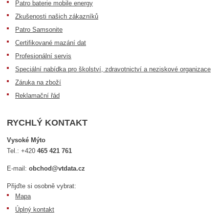
Patro baterie mobile energy
Zkušenosti našich zákazníků
Patro Samsonite
Certifikované mazání dat
Profesionální servis
Speciální nabídka pro školství, zdravotnictví a neziskové organizace
Záruka na zboží
Reklamační řád
RYCHLÝ KONTAKT
Vysoké Mýto
Tel.:
+420
465 421 761
E-mail:
obchod@vtdata.cz
Přijďte si osobně vybrat:
Mapa
Úplný kontakt