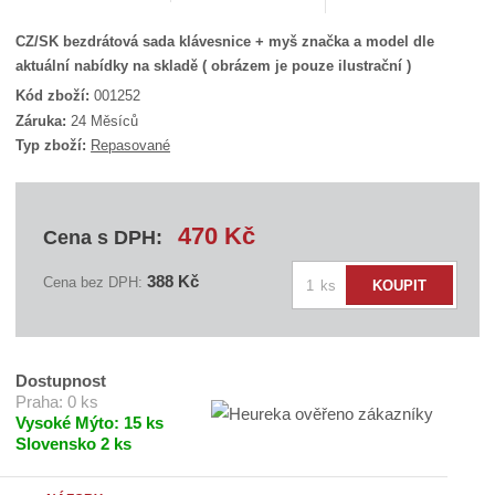
CZ/SK bezdrátová sada klávesnice + myš značka a model dle
aktuální nabídky na skladě ( obrázem je pouze ilustrační )
Kód zboží:
001252
K
Záruka:
24 Měsíců
ó
Typ zboží:
Repasované
d
d
o
d
a
470 Kč
Cena s DPH:
v
a
Z
t
388 Kč
Cena bez DPH:
ks
KOUPIT
e
m
l
ě
e
n
:
P
i
Dostupnost
C
t
Praha:
0 ks
S
E
Vysoké Mýto:
15 ks
p
T
Slovensko
2 ks
o
W
č
I
F
e