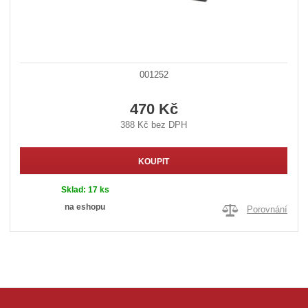
001252
470 Kč
388 Kč bez DPH
KOUPIT
Sklad:
17 ks
na eshopu
Porovnání