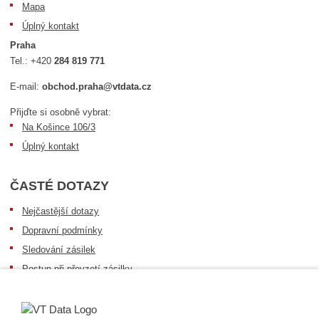
Mapa
Úplný kontakt
Praha
Tel.:
+420
284 819 771
E-mail:
obchod.praha@vtdata.cz
Přijďte si osobně vybrat:
Na Košince 106/3
Úplný kontakt
ČASTÉ DOTAZY
Nejčastější dotazy
Dopravní podmínky
Sledování zásilek
Postup při převzetí zásilky
Informace k dostupnosti zboží
Obecné informace