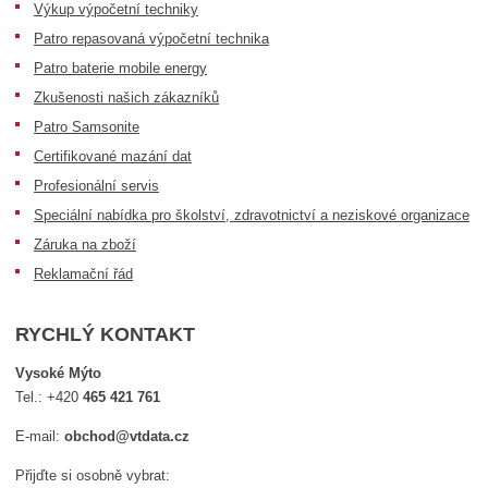
Výkup výpočetní techniky
Patro repasovaná výpočetní technika
Patro baterie mobile energy
Zkušenosti našich zákazníků
Patro Samsonite
Certifikované mazání dat
Profesionální servis
Speciální nabídka pro školství, zdravotnictví a neziskové organizace
Záruka na zboží
Reklamační řád
RYCHLÝ KONTAKT
Vysoké Mýto
Tel.:
+420
465 421 761
E-mail:
obchod@vtdata.cz
Přijďte si osobně vybrat: