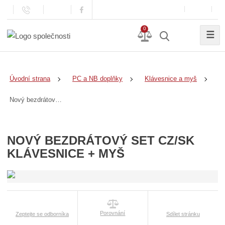
0
☰
Úvodní strana
PC a NB doplňky
Klávesnice a myš
Nový bezdrátový SET CZ/SK Klávesnice + Myš
NOVÝ BEZDRÁTOVÝ SET CZ/SK
KLÁVESNICE + MYŠ
Porovnání
Zeptejte se odborníka
Sdílet stránku