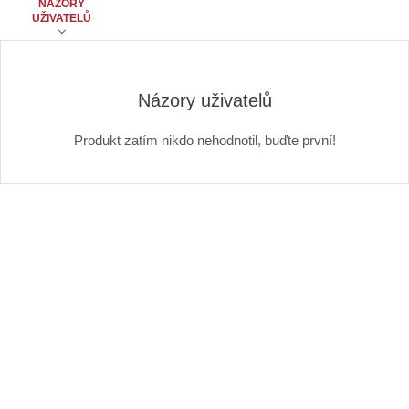
NÁZORY
I
UŽIVATELŮ
t
K
e
y
+
M
Názory uživatelů
y
š
Produkt zatím nikdo nehodnotil, buďte první!