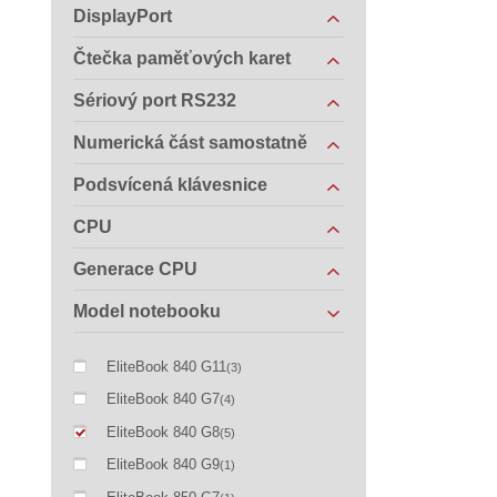
DisplayPort
Čtečka paměťových karet
Sériový port RS232
Numerická část samostatně
Podsvícená klávesnice
CPU
Generace CPU
Model notebooku
EliteBook 840 G11
(3)
EliteBook 840 G7
(4)
EliteBook 840 G8
(5)
EliteBook 840 G9
(1)