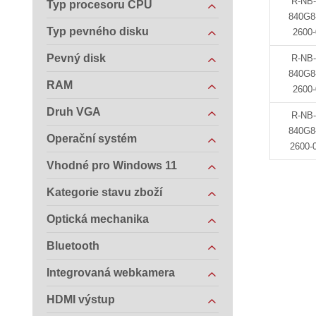
R-NB
Typ procesoru CPU
840G8-
Typ pevného disku
2600
Pevný disk
R-NB
840G8-
RAM
2600
Druh VGA
R-NB
840G8-
Operační systém
2600-
Vhodné pro Windows 11
Kategorie stavu zboží
Optická mechanika
Bluetooth
Integrovaná webkamera
HDMI výstup