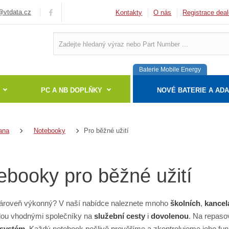
vtdata.cz
Kontakty
O nás
Registrace deal
Baterie Mobile Energy
PC A NB DOPLŇKY
NOVÉ BATERIE A AD
Pro běžné užití
ana
Notebooky
ebooky pro běžné užití
ároveň výkonný? V naší nabídce naleznete mnoho
školních
,
kancel
dou vhodnými společníky na
služební cesty
i
dovolenou
. Na repaso
 systém
. Každý notebook pečlivě prověříme a zkontrolujeme jeho f