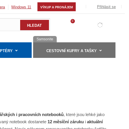
Přihlásit se
era
Windows 11
VÝKUP A PRONÁJEM
0
Samsonite
APTÉRY
CESTOVNÍ KUFRY A TAŠKY
ářských i pracovních notebooků
, které jsou lehké jako
vaný notebook dostanete
12 měsíční záruku
i
aktuální
unkčnost. Navíc nákupem repasovaného notebooku šetříte