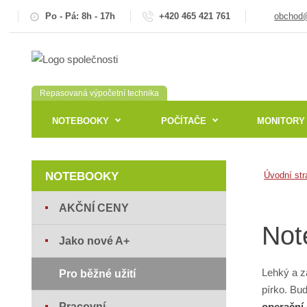
Po - Pá: 8h - 17h
+420 465 421 761
obchod@
Repasovaná výpočetní technika
NOTEBOOKY
POČÍTAČE
MONITORY
NOTEBOOKY
Úvodní str
AKČNÍ CENY
Not
Jako nové A+
Lehký a z
Pro běžné užití
pírko. Bu
Pracovní
operační