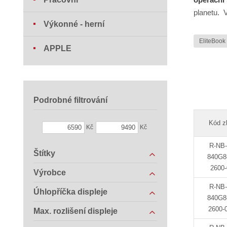
planetu. 
Výkonné - herní
EliteBoo
APPLE
Podrobné filtrování
Kód z
Kč
Kč
R-NB
Štítky
840G8-
2600
Výrobce
R-NB
Úhlopříčka displeje
840G8-
2600-
Max. rozlišení displeje