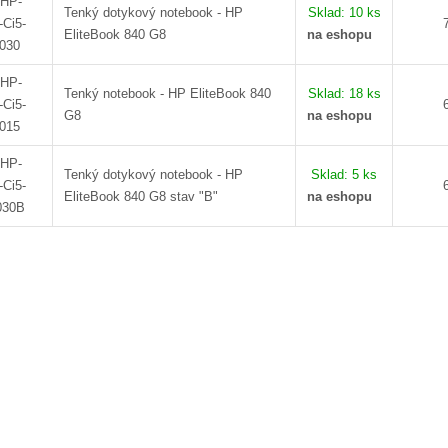
-HP-
k
Sklad:
10 ks
Tenký dotykový notebook - HP
Ci5-
t
na eshopu
EliteBook 840 G8
-030
ů
-HP-
Sklad:
18 ks
Tenký notebook - HP EliteBook 840
Ci5-
na eshopu
G8
-015
-HP-
Sklad:
5 ks
Tenký dotykový notebook - HP
Ci5-
na eshopu
EliteBook 840 G8 stav "B"
030B