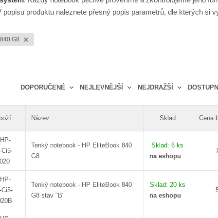
V popisu produktu naleznete přesný popis parametrů, dle kterých si 
k 840 G8
DOPORUČENÉ
NEJLEVNĚJŠÍ
NEJDRAŽŠÍ
DOSTUP
Ř
a
boží
Název
Sklad
Cena 
z
e
-HP-
Sklad:
6 ks
Tenký notebook - HP EliteBook 840
n
Ci5-
na eshopu
G8
í
-020
p
r
-HP-
Sklad:
20 ks
Tenký notebook - HP EliteBook 840
o
Ci5-
na eshopu
G8 stav "B"
d
020B
u