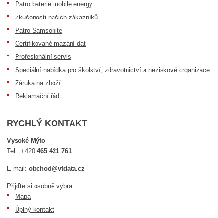
Patro baterie mobile energy
Zkušenosti našich zákazníků
Patro Samsonite
Certifikované mazání dat
Profesionální servis
Speciální nabídka pro školství, zdravotnictví a neziskové organizace
Záruka na zboží
Reklamační řád
RYCHLÝ KONTAKT
Vysoké Mýto
Tel.:
+420
465 421 761
E-mail:
obchod@vtdata.cz
Přijďte si osobně vybrat:
Mapa
Úplný kontakt