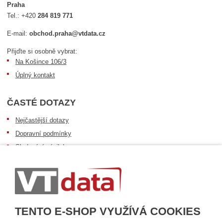
Praha
Tel.:
+420
284 819 771
E-mail:
obchod.praha@vtdata.cz
Přijďte si osobně vybrat:
Na Košince 106/3
Úplný kontakt
ČASTÉ DOTAZY
Nejčastější dotazy
Dopravní podmínky
Sledování zásilek
Postup při převzetí zásilky
Informace k dostupnosti zboží
Obecné informace
TENTO E-SHOP VYUŽÍVÁ COOKIES