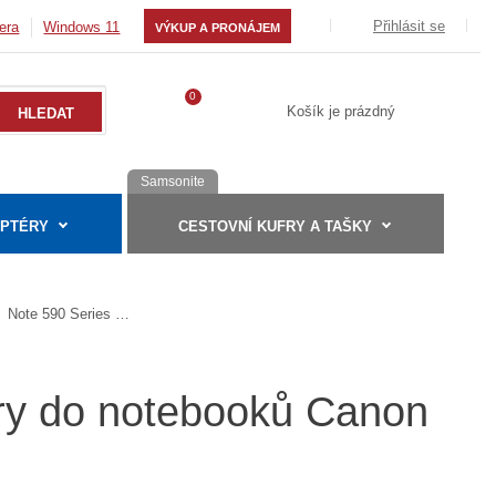
Přihlásit se
era
Windows 11
VÝKUP A PRONÁJEM
0
Košík je prázdný
Samsonite
APTÉRY
CESTOVNÍ KUFRY A TAŠKY
Note 590 Series (smart)
éry do notebooků Canon