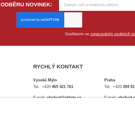
 ODBĚRU NOVINEK:
Souhlasím se
zpracováním osobních úd
RYCHLÝ KONTAKT
Vysoké Mýto
Praha
Tel.:
+420
465 421 761
Tel.:
+420
284 81
E-mail:
obchod@vtdata.cz
E-mail:
obchod.p
lství,
Přijďte si osobně vybrat:
Přijďte si osobně
é
Mapa
Na Košince 10
Úplný kontakt
Úplný kontakt