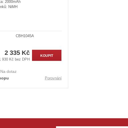
ta: 2000mAh
ánků: NiMH
CBH1045A
2 335 Kč
KOUPIT
1 930 Kč bez DPH
:
Na dotaz
hopu
Porovnání