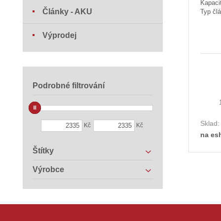
Kapaci
Články - AKU
Typ čl
Výprodej
Podrobné filtrování
Sklad
Kč
Kč
na es
Štítky
Výrobce