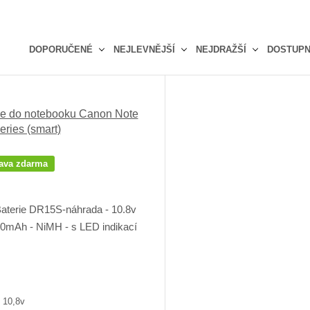
DOPORUČENÉ
NEJLEVNĚJŠÍ
NEJDRAŽŠÍ
DOSTUP
Ř
a
z
ie do notebooku Canon Note
e
eries (smart)
n
í
p
ava zdarma
r
o
d
u
k
t
ů
 10,8v