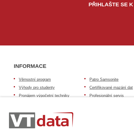
PŘIHLAŠTE SE K
INFORMACE
Věrnostní program
Patro Samsonite
Výhody pro studenty
Certifikované mazání dat
Pronájem výpočetní techniky
Profesionální servis
Výkup výpočetní techniky
Speciální nabídka pro ško
zdravotnictví a neziskov
Patro repasovaná výpočetní
organizace
technika
Záruka na zboží
Patro baterie mobile energy
Reklamační řád