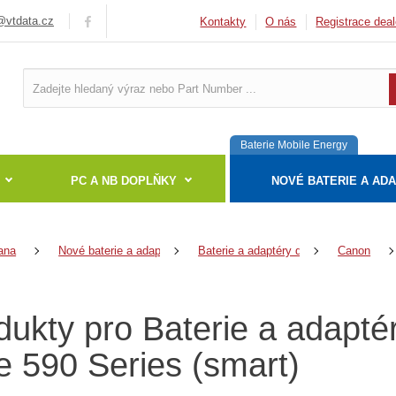
vtdata.cz
Kontakty
O nás
Registrace deal
Baterie Mobile Energy
PC A NB DOPLŇKY
NOVÉ BATERIE A AD
ana
Nové baterie a adaptéry
Baterie a adaptéry do notebooků
Canon
dukty pro Baterie a adapt
e 590 Series (smart)