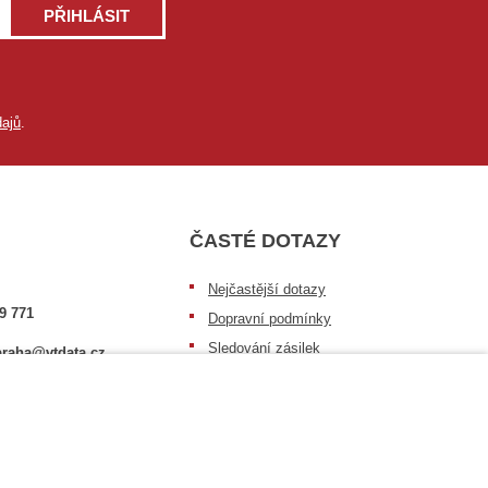
PŘIHLÁSIT
ajů
.
ČASTÉ DOTAZY
Nejčastější dotazy
9 771
Dopravní podmínky
Sledování zásilek
raha@vtdata.cz
Postup při převzetí zásilky
 vybrat:
Informace k dostupnosti zboží
6/3
Obecné informace