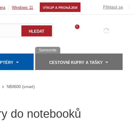
Přihlásit se
era
Windows 11
VÝKUP A PRONÁJEM
0
Samsonite
APTÉRY
CESTOVNÍ KUFRY A TAŠKY
NB8600 (smart)
ry do notebooků