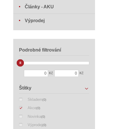
Články - AKU
Výprodej
Podrobné filtrování
Kč
Kč
Štítky
Skladem
(0)
Akce
(0)
Novinka
(0)
Výprodej
(0)