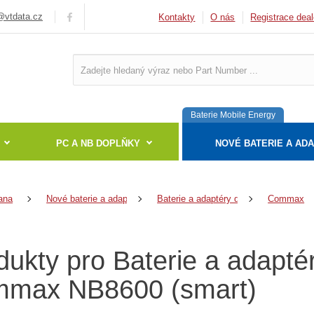
vtdata.cz
Kontakty
O nás
Registrace deal
Baterie Mobile Energy
PC A NB DOPLŇKY
NOVÉ BATERIE A AD
ana
Nové baterie a adaptéry
Baterie a adaptéry do notebooků
Commax
dukty pro Baterie a adapté
max NB8600 (smart)