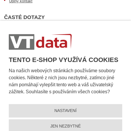
Úplný kontakt
ČASTÉ DOTAZY
Nejčastější dotazy
Dopravní podmínky
Sledování zásilek
Postup při převzetí zásilky
TENTO E-SHOP VYUŽÍVÁ COOKIES
Informace k dostupnosti zboží
Obecné informace
Na našich webových stránkách používáme soubory
cookies. Některé z nich jsou nezbytné, zatímco jiné
nám pomáhají vylepšit tento web a váš uživatelský
zážitek. Souhlasíte s používáním všech cookies?
NASTAVENÍ
JEN NEZBYTNÉ