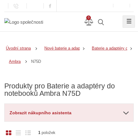
0
☰
Úvodní strana
Nové baterie a adaptéry
Baterie a adaptéry do no
N75D
Ambra
Produkty pro Baterie a adaptéry do
notebooků Ambra N75D
Zobrazit nákupního asistenta
O
T
Ř
1
položek