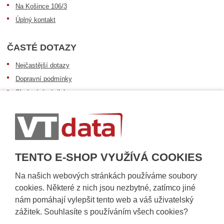
Na Košince 106/3
Úplný kontakt
ČASTÉ DOTAZY
Nejčastější dotazy
Dopravní podmínky
Sledování zásilek
Postup při převzetí zásilky
Informace k dostupnosti zboží
Obecné informace
TENTO E-SHOP VYUŽÍVÁ COOKIES
Na našich webových stránkách používáme soubory
cookies. Některé z nich jsou nezbytné, zatímco jiné
nám pomáhají vylepšit tento web a váš uživatelský
zážitek. Souhlasíte s používáním všech cookies?