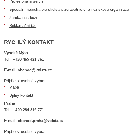
Profesionální servis
Speciální nabídka pro školství, zdravotnictví a neziskové organizace
Záruka na zboží
Reklamační řád
RYCHLÝ KONTAKT
Vysoké Mýto
Tel.:
+420
465 421 761
E-mail:
obchod@vtdata.cz
Přijďte si osobně vybrat:
Mapa
Úplný kontakt
Praha
Tel.:
+420
284 819 771
E-mail:
obchod.praha@vtdata.cz
Přijďte si osobně vybrat: