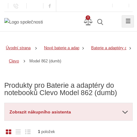
0
☰
Úvodní strana
Nové baterie a adaptéry
Baterie a adaptéry do no
Model 862 (dumb)
Clevo
Produkty pro Baterie a adaptéry do
notebooků Clevo Model 862 (dumb)
Zobrazit nákupního asistenta
O
T
Ř
1
položek