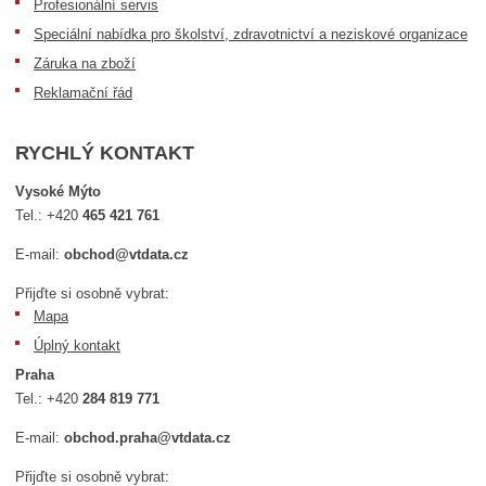
Profesionální servis
Speciální nabídka pro školství, zdravotnictví a neziskové organizace
Záruka na zboží
Reklamační řád
RYCHLÝ KONTAKT
Vysoké Mýto
Tel.:
+420
465 421 761
E-mail:
obchod@vtdata.cz
Přijďte si osobně vybrat:
Mapa
Úplný kontakt
Praha
Tel.:
+420
284 819 771
E-mail:
obchod.praha@vtdata.cz
Přijďte si osobně vybrat: