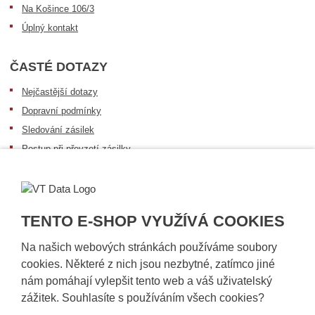
Na Košince 106/3
Úplný kontakt
ČASTÉ DOTAZY
Nejčastější dotazy
Dopravní podmínky
Sledování zásilek
Postup při převzetí zásilky
Informace k dostupnosti zboží
Obecné informace
TENTO E-SHOP VYUŽÍVÁ COOKIES
Na našich webových stránkách používáme soubory
cookies. Některé z nich jsou nezbytné, zatímco jiné
nám pomáhají vylepšit tento web a váš uživatelský
zážitek. Souhlasíte s používáním všech cookies?