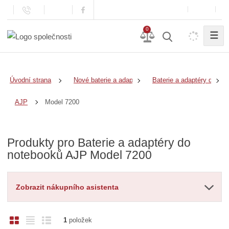
0
☰
Úvodní strana
Nové baterie a adaptéry
Baterie a adaptéry do no
Model 7200
AJP
Produkty pro Baterie a adaptéry do
notebooků AJP Model 7200
Zobrazit nákupního asistenta
O
T
Ř
1
položek